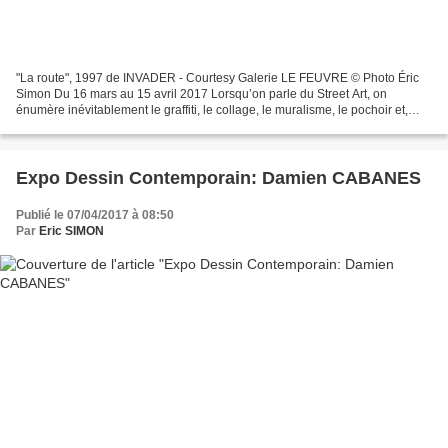
"La route", 1997 de INVADER - Courtesy Galerie LE FEUVRE © Photo Éric
Simon Du 16 mars au 15 avril 2017 Lorsqu’on parle du Street Art, on
énumère inévitablement le graffiti, le collage, le muralisme, le pochoir et,
finalement, la mosaïque. Toutes ces...
Expo Dessin Contemporain: Damien CABANES
Publié le 07/04/2017 à 08:50
Par
Eric SIMON