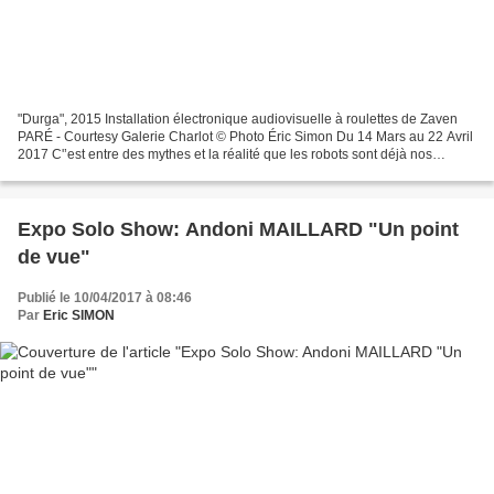
"Durga", 2015 Installation électronique audiovisuelle à roulettes de Zaven
PARÉ - Courtesy Galerie Charlot © Photo Éric Simon Du 14 Mars au 22 Avril
2017 C'’est entre des mythes et la réalité que les robots sont déjà nos
contemporains. Témoin de son temps...
Expo Solo Show: Andoni MAILLARD "Un point
de vue"
Publié le 10/04/2017 à 08:46
Par
Eric SIMON