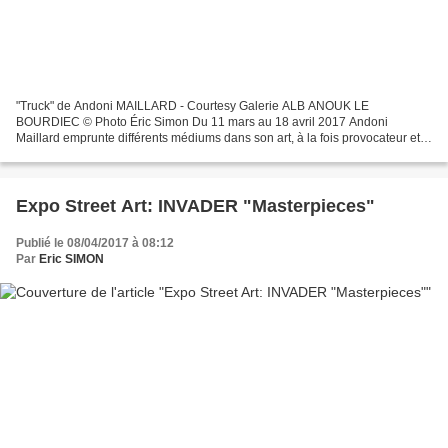
"Truck" de Andoni MAILLARD - Courtesy Galerie ALB ANOUK LE
BOURDIEC © Photo Éric Simon Du 11 mars au 18 avril 2017 Andoni
Maillard emprunte différents médiums dans son art, à la fois provocateur et
désarmant de kitch. Ses gravures sur bois, scènes de...
Expo Street Art: INVADER "Masterpieces"
Publié le 08/04/2017 à 08:12
Par
Eric SIMON