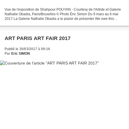
Vue de l'exposition de Shahpour POUYAN - Courtesy de l'Artiste et Galerie
Nathalie Obadia, Paris/Bruxelles © Photo Éric Simon Du 9 mars au 6 mai
2017 La Galerie Nathalie Obadia a le plaisir de présenter We owe this
considerable land to the horizon line,...
ART PARIS ART FAIR 2017
Publié le 30/03/2017 à 09:16
Par
Eric SIMON