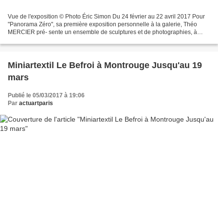
Vue de l'exposition © Photo Éric Simon Du 24 février au 22 avril 2017 Pour
"Panorama Zéro", sa première exposition personnelle à la galerie, Théo
MERCIER pré- sente un ensemble de sculptures et de photographies, à
travers lequel il interroge la fabrique...
Miniartextil Le Befroi à Montrouge Jusqu'au 19
mars
Publié le 05/03/2017 à 19:06
Par
actuartparis