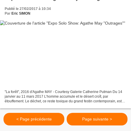
Publié le 27/02/2017 à 10:34
Par
Eric SIMON
"La forêt", 2016 d'Agathe MAY - Courtesy Galerie Catherine Putman Du 14
janvier au 11 mars 2017 L’homme accumule et le désert croît, par
étouffement. Le déchet, ce reste toxique du grand festin contemporain, est
l’outil de cette stérilisation. Jerrycan,...
< Page précédente
Page suivante >