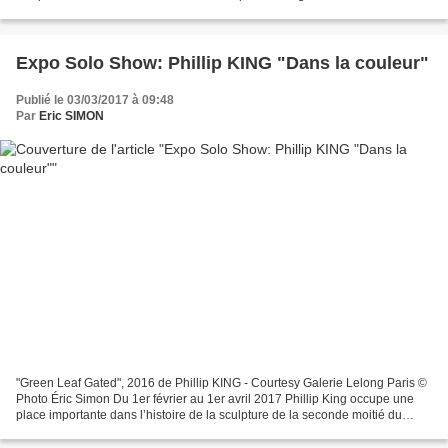
littéraire et picturale d’Henri...
Expo Solo Show: Phillip KING "Dans la couleur"
Publié le 03/03/2017 à 09:48
Par
Eric SIMON
"Green Leaf Gated", 2016 de Phillip KING - Courtesy Galerie Lelong Paris ©
Photo Éric Simon Du 1er février au 1er avril 2017 Phillip King occupe une
place importante dans l’histoire de la sculpture de la seconde moitié du
XXème siècle. Ses travaux ont...