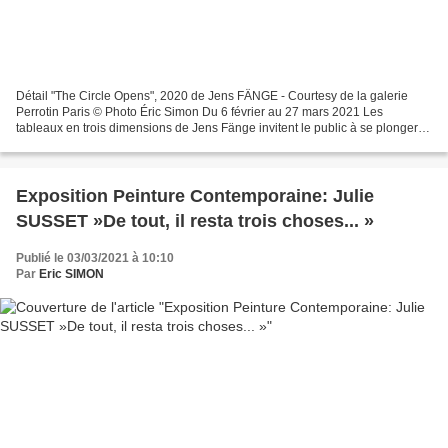
Détail "The Circle Opens", 2020 de Jens FÄNGE - Courtesy de la galerie
Perrotin Paris © Photo Éric Simon Du 6 février au 27 mars 2021 Les
tableaux en trois dimensions de Jens Fänge invitent le public à se plonger
dans des paysages oniriques chaotiques,...
Exposition Peinture Contemporaine: Julie
SUSSET »De tout, il resta trois choses... »
Publié le 03/03/2021 à 10:10
Par
Eric SIMON