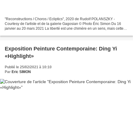
"Reconstructions / Choros / Ecliptics", 2020 de Rudolf POLANSZKY -
Courtesy de l'artiste et de la galerie Gagosian © Photo Éric Simon Du 16
janvier au 20 mars 2021 La liberté est une chimère en un sens, mais cette
illusion se réalise autant que possible...
Exposition Peinture Contemporaine: Ding Yi
«Highlight»
Publié le 25/02/2021 à 10:10
Par
Eric SIMON