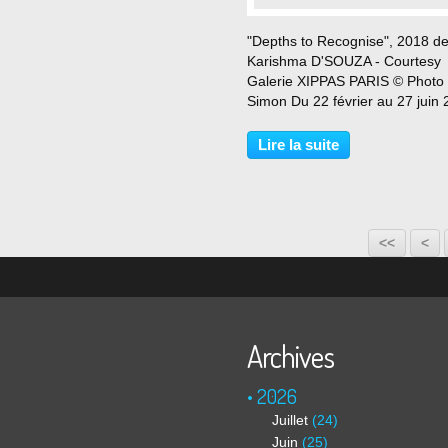
"Depths to Recognise", 2018 d
Karishma D'SOUZA - Courtesy
Galerie XIPPAS PARIS © Photo 
Simon Du 22 février au 27 juin
Nous sommes heureux d’annon
Invocation, la troisième exposit
Lire la suite
personnelle de Karishma D’Sou
Xippas Paris. L’exposition...
<<
<
Archives
2026
Juillet
(24)
Juin
(25)