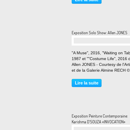
immersion au cœur de sa prop
capitale : la folle « Desmadre...
Exposition Solo Show: Allen JONES
"A Muse", 2016, "Waiting on Tabl
1987 et ""Costume Life", 2016 
Allen JONES - Courtesy de l'Art
et de la Galerie Almine RECH ©
Photo Éric Simon Du 7 mars au
avril 2020 Allen Jones appartien
Lire la suite
une extraordinaire génération
d’artistes nés...
Exposition Peinture Contemporaine:
Karishma D’SOUZA «INVOCATION»