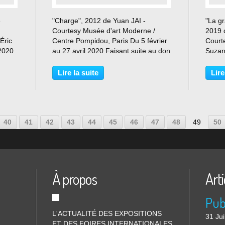
e
"Charge", 2012 de Yuan JAI -
"La gr
Courtesy Musée d'art Moderne /
2019 
Éric
Centre Pompidou, Paris Du 5 février
Courte
 2020
au 27 avril 2020 Faisant suite au don
Suzan
cer
d’une peinture majeure (Charge,
Simon
ion
2012) au Musée national d’art
Suzan
Lire la suite
Lire
za à
moderne / Centre Pompidou, cette
présen
première présentation...
person
10
20
30
40
41
42
43
44
45
46
47
48
49
50
À propos
Arti
L'ACTUALITÉ DES EXPOSITIONS
31 Jui
ET DES FOIRES INTERNATIONALES