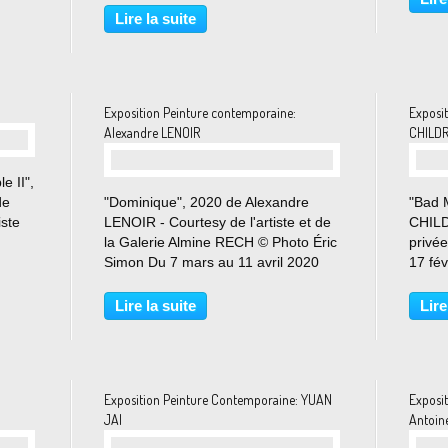
re
coups, se découvrent en une
Tetsu
Lire la suite
dégringolade. Les lignes qui les
à Frie
composent sont réalistes et malgré...
Exposition Peinture contemporaine:
Exposi
Alexandre LENOIR
CHILDR
e II",
de
"Dominique", 2020 de Alexandre
"Bad 
iste
LENOIR - Courtesy de l'artiste et de
CHILD
la Galerie Almine RECH © Photo Éric
privé
 11
Simon Du 7 mars au 11 avril 2020
17 fév
t à
Alexandre Lenoir s’inscrit
suédoi
exclusivement dans le médium de la
James
Lire la suite
Lire
peinture, oscillant entre un certain
Peter
réalisme et des...
Stewar
Exposition Peinture Contemporaine: YUAN
Exposi
JAI
Antoin