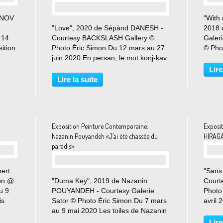
ONOV
"With
"Love", 2020 de Sépànd DANESH -
2018 
 14
Courtesy BACKSLASH Gallery ©
Galer
ition
Photo Éric Simon Du 12 mars au 27
© Pho
n
juin 2020 En persan, le mot konj-kav
juin 
(traduit littéralement par creuser le
exposi
Lire
coin) signifie curieux. Sépànd
Suzann
Lire la suite
.
Danesh creuse le coin depuis bientôt
finlan
une décennie...
Exposition Peinture Contemporaine:
Exposi
Nazanin Pouyandeh «J’ai été chassée du
HIRAGA
paradis»
ert
"Sans
lon @
"Duma Key", 2019 de Nazanin
Court
u 9
POUYANDEH - Courtesy Galerie
Photo
is
Sator © Photo Éric Simon Du 7 mars
avril
d
au 9 mai 2020 Les toiles de Nazanin
est un
Pouyandeh s’appréhendent par à-
prése
Lire