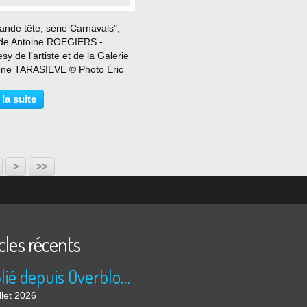
ande tête, série Carnavals",
de Antoine ROEGIERS -
sy de l'artiste et de la Galerie
ne TARASIEVE © Photo Éric
 Du 1er février au 7 mars 2020
ne Tarasieve est heureuse de
 la suite
ter la première exposition
nelle d’Antoine...
60
70
>
>>
cles récents
Publié depuis Overblog et Facebook
llet 2026