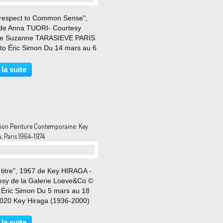
 respect to Common Sense",
de Anna TUORI- Courtesy
ie Suzanne TARASIEVE PARIS
to Éric Simon Du 14 mars au 6
2020 Pour sa seconde
tion personnelle à la Galerie
 la suite
e Tarasieve, l’artiste
daise Anna Tuori présente...
tion Peinture Contemporaine: Key
, Paris 1964-1974
 titre", 1967 de Key HIRAGA -
esy de la Galerie Loeve&Co ©
 Éric Simon Du 5 mars au 18
 2020 Key Hiraga (1936-2000)
 très grand artiste. Après l’avoir
nté avec succès en duo avec
 la suite