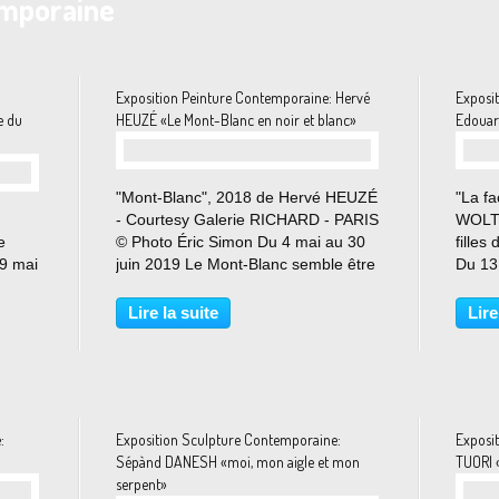
emporaine
Exposition Peinture Contemporaine: Hervé
Exposi
e du
HEUZÉ «Le Mont-Blanc en noir et blanc»
Edouar
"Mont-Blanc", 2018 de Hervé HEUZÉ
"La f
- Courtesy Galerie RICHARD - PARIS
WOLTO
e
© Photo Éric Simon Du 4 mai au 30
filles
9 mai
juin 2019 Le Mont-Blanc semble être
Du 13 
pour Heuzé l’équivalent de la
Pensé
nin
montagne Saint-Victoire pour Paul
l’expo
Lire la suite
Lire
 à-
Cézanne puisqu’il y revient
comme
aujourd’hui après y...
limite
:
Exposition Sculpture Contemporaine:
Exposi
Sépànd DANESH «moi, mon aigle et mon
TUORI 
serpent»