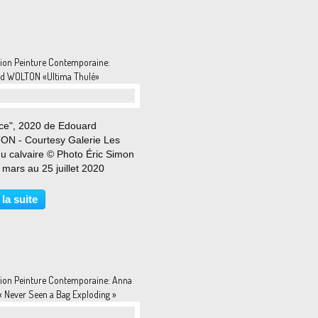
tion Peinture Contemporaine:
d WOLTON «Ultima Thulé»
ace", 2020 de Edouard
N - Courtesy Galerie Les
 du calvaire © Photo Éric Simon
mars au 25 juillet 2020
e comme un espace total,
sition Ultima Thulé s’envisage
 la suite
 un voyage mental vers les
s de la perception et...
tion Peinture Contemporaine: Anna
« Never Seen a Bag Exploding »