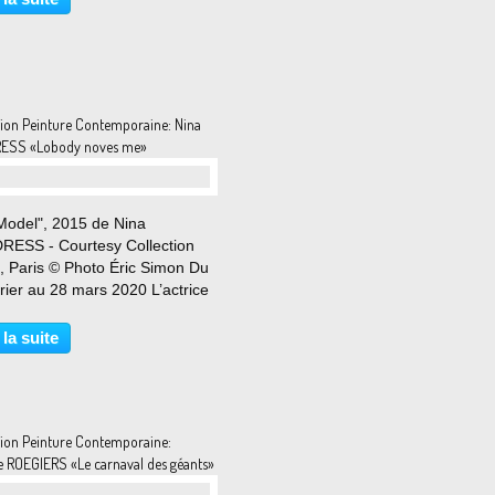
mi Kudo en 2017, puis en solo
ze...
tion Peinture Contemporaine: Nina
ESS «Lobody noves me»
Model", 2015 de Nina
RESS - Courtesy Collection
e, Paris © Photo Éric Simon Du
rier au 28 mars 2020 L’actrice
se Britt Ekland, sex symbol,
 Bond girl, mariée en 1964 à
 la suite
 Sellers, puis compagne de Rod
t à qui elle...
tion Peinture Contemporaine:
e ROEGIERS «Le carnaval des géants»