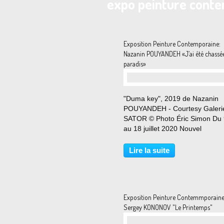
expo peinture cont
Exposition Peinture Contemporaine:
Nazanin POUYANDEH «J’ai été chassé
paradis»
"Duma key", 2019 de Nazanin
POUYANDEH - Courtesy Galeri
SATOR © Photo Éric Simon Du 
au 18 juillet 2020 Nouvel
accrochage. Les toiles de Naza
Pouyandeh s’appréhendent par
Lire la suite
coups, se découvrent en une
dégringolade. Les lignes qui les
composent...
Exposition Peinture Contemmporaine
Sergey KONONOV "Le Printemps"