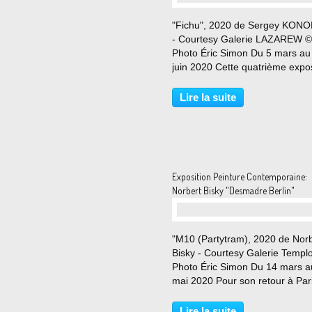
"Fichu", 2020 de Sergey KON
- Courtesy Galerie LAZAREW ©
Photo Éric Simon Du 5 mars au
juin 2020 Cette quatrième expos
personnelle de l’artiste ukrainie
Sergey Kononov à la Galerie
Lire la suite
Lazarew marque un véritable
renouveau dans son parcours...
Exposition Peinture Contemporaine:
Norbert Bisky "Desmadre Berlin"
"M10 (Partytram), 2020 de Norb
Bisky - Courtesy Galerie Temp
Photo Éric Simon Du 14 mars a
mai 2020 Pour son retour à Par
depuis 2014, le peintre alleman
Norbert Bisky propose une
Lire la suite