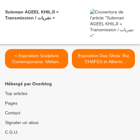
Suleman AGEEL KHILJI «
Transmission / ﻧﺷرﯾﺎت »
< Exposition Sculpture
Exposition Duo Show: Rui
Contemporaine: Mélanie
CHAFES et Alberto
MATRANGA
GIACOMETTI "Gris, vide,
cris" >
Hébergé par Overblog
Top articles
Pages
Contact
Signaler un abus
C.G.U.