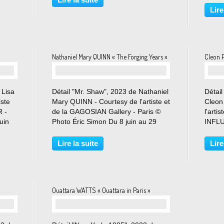
 du
Simon Du 1er juillet au 23 septembre
Galer
Lire
2023 Les filles du calvaire ont le
présen
plaisir...
skin o
Nathaniel Mary QUINN « The Forging Years »
Cleon 
 Lisa
Détail "Mr. Shaw", 2023 de Nathaniel
Détail
ste
Mary QUINN - Courtesy de l'artiste et
Cleon
R -
de la GAGOSIAN Gallery - Paris ©
l'arti
uin
Photo Éric Simon Du 8 juin au 29
INFLU
 a le
juillet 2023 "Il ne fait aucun doute
Éric S
que mon travail se rapporte à ma
2023 
Lire la suite
Lire
famille. Toutefois, il traite
confus
également...
n’y pa
Ouattara WATTS « Ouattara in Paris »