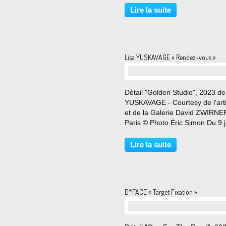
juillet 2023 Quel est le langage
Lire la suite
vivant ? Que percevons-nous
vraiment...
Lisa YUSKAVAGE « Rendez-vous »
Détail "Golden Studio", 2023 de
YUSKAVAGE - Courtesy de l'arti
et de la Galerie David ZWIRNE
Paris © Photo Éric Simon Du 9 j
au 29 juillet 2023 David Zwirner
plaisir d’accueillir la première
Lire la suite
exposition dans ses espaces
parisiens de...
D*FACE « Target Fixation »