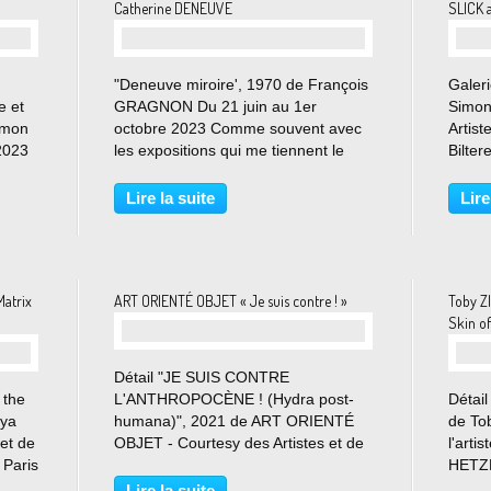
Catherine DENEUVE
SLICK 
"Deneuve miroire', 1970 de François
Galeri
e et
GRAGNON Du 21 juin au 1er
Simon 
Simon
octobre 2023 Comme souvent avec
Artist
 2023
les expositions qui me tiennent le
Bilter
plus à coeur, tout commence par un
Dezeu
souvenir d’enfance fort… Avec
Jean-
Lire la suite
Lire
e en
Catherine Deneuve cela fut d’abord
Rouill
sa voix…une voix unique,...
Thurm
Matrix
ART ORIENTÉ OBJET « Je suis contre ! »
Toby Z
Skin of
Détail "JE SUIS CONTRE
 the
L'ANTHROPOCÈNE ! (Hydra post-
Détail
aya
humana)", 2021 de ART ORIENTÉ
de To
et de
OBJET - Courtesy des Artistes et de
l'arti
 Paris
la Galerie Les FILLES DU
HETZL
au 22
CALVAIRES - Paris © Photo Éric
Du 7 j
Lire la suite