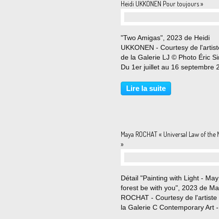
Heidi UKKONEN Pour toujours »
"Two Amigas", 2023 de Heidi
UKKONEN - Courtesy de l'artist
de la Galerie LJ © Photo Éric 
Du 1er juillet au 16 septembre
La Galerie LJ est heureuse de
présenter ‘Pour Toujours’, la
Lire la suite
première exposition personnell
France de la peintre...
Maya ROCHAT « Universal Law of the 
»
Détail "Painting with Light - May
forest be with you", 2023 de M
ROCHAT - Courtesy de l'artiste 
la Galerie C Contemporary Art -
© Photo Éric Simon Du 29 juin 