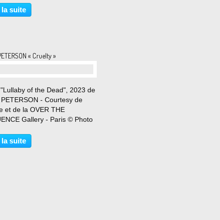
ie Max Hetzler est heureuse de
 la suite
ter Blind men exploring the
f an elephant,...
PETERSON « Cruelty »
 "Lullaby of the Dead", 2023 de
 PETERSON - Courtesy de
ste et de la OVER THE
ENCE Gallery - Paris © Photo
imon Du 17 juin du 29 juillet
"Dans ce monde, le chaos et la
 la suite
ion sont devenus la norme. Il
s d’espoir...