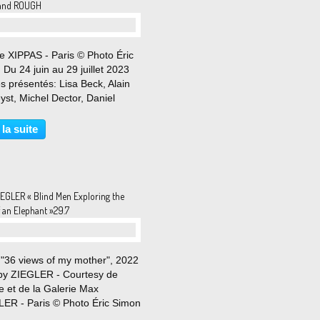
and ROUGH
e XIPPAS - Paris © Photo Éric
Du 24 juin au 29 juillet 2023
es présentés: Lisa Beck, Alain
eyst, Michel Dector, Daniel
ze, Olaf Holzapfel, Jim Lee,
François Leroy, Kevin
 la suite
ard, Benjamin Sabatier, Blair
an. Hormis...
IEGLER « Blind Men Exploring the
 an Elephant »29.7
 "36 views of my mother", 2022
by ZIEGLER - Courtesy de
ste et de la Galerie Max
ER - Paris © Photo Éric Simon
uin au 29 juillet 2023 La