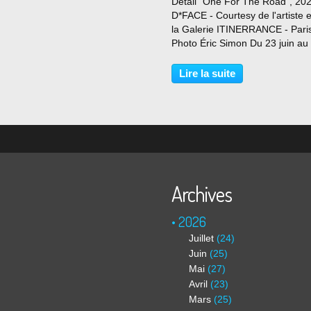
Détail "One For The Road", 20
D*FACE - Courtesy de l'artiste e
la Galerie ITINERRANCE - Pari
Photo Éric Simon Du 23 juin au
juillet 2023 La Galerie Itinerran
le plaisir de vous annoncer la
Lire la suite
nouvelle exposition de D*Face :
Target Fixation,...
Archives
2026
Juillet
(24)
Juin
(25)
Mai
(27)
Avril
(23)
Mars
(25)