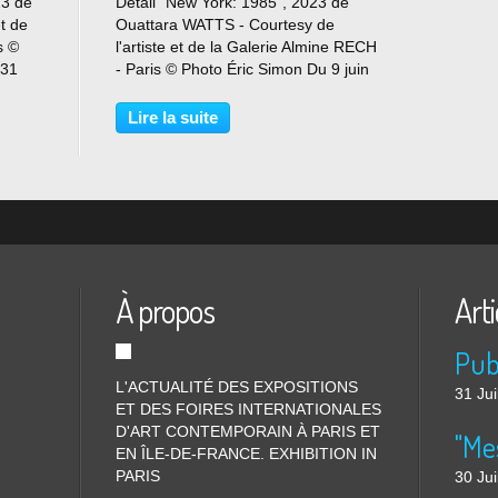
23 de
Détail "New York: 1985", 2023 de
t de
Ouattara WATTS - Courtesy de
s ©
l'artiste et de la Galerie Almine RECH
 31
- Paris © Photo Éric Simon Du 9 juin
ce a
au 29 juillet 2023 Almine Rech Paris
a le plaisir d’annoncer le premier
Lire la suite
solo show de Ouattara Watts avec la
galerie....
À propos
Arti
L'ACTUALITÉ DES EXPOSITIONS
31 Jui
ET DES FOIRES INTERNATIONALES
D'ART CONTEMPORAIN À PARIS ET
"Me
EN ÎLE-DE-FRANCE. EXHIBITION IN
PARIS
30 Jui