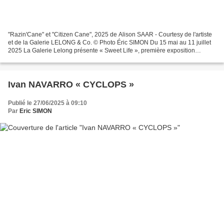
"Razin'Cane" et "Citizen Cane", 2025 de Alison SAAR - Courtesy de l'artiste
et de la Galerie LELONG & Co. © Photo Éric SIMON Du 15 mai au 11 juillet
2025 La Galerie Lelong présente « Sweet Life », première exposition
personnelle en Europe de l’artiste...
Ivan NAVARRO « CYCLOPS »
Publié le 27/06/2025 à 09:10
Par
Eric SIMON