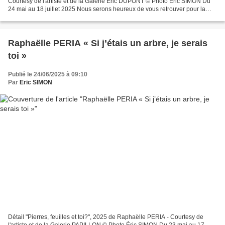
Courtesy de l'artiste et de la Galerie Eric DUPONT © Photo Éric SIMON Du
24 mai au 18 juillet 2025 Nous serons heureux de vous retrouver pour la
première exposition en France de Terrence...
Raphaëlle PERIA « Si j’étais un arbre, je serais
toi »
Publié le 24/06/2025 à 09:10
Par
Eric SIMON
Détail "Pierres, feuilles et toi?", 2025 de Raphaëlle PERIA - Courtesy de
l'artiste et de la Galerie PAPILLON © Photo Éric SIMON Du 23 mai au 17