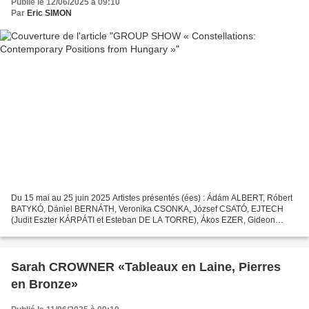
Publié le 12/06/2025 à 09:10
Par
Eric SIMON
Du 15 mai au 25 juin 2025 Artistes présentés (ées) : Ádám ALBERT, Róbert
BATYKÓ, Dániel BERNÁTH, Veronika CSONKA, József CSATÓ, EJTECH
(Judit Eszter KÁRPÁTI et Esteban DE LA TORRE), Ákos EZER, Gideon
HORVÁTH, Zsófia KERESZTES, Katalin KORTMANN-JÁRAY &...
Sarah CROWNER «Tableaux en Laine, Pierres
en Bronze»