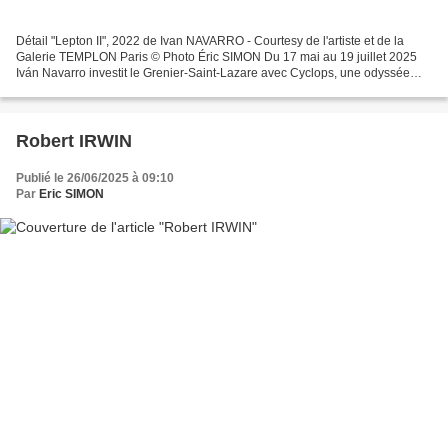
Détail "Lepton II", 2022 de Ivan NAVARRO - Courtesy de l'artiste et de la
Galerie TEMPLON Paris © Photo Éric SIMON Du 17 mai au 19 juillet 2025
Iván Navarro investit le Grenier-Saint-Lazare avec Cyclops, une odyssée
lumineuse entre mythe, cosmos et pouvoir....
Robert IRWIN
Publié le 26/06/2025 à 09:10
Par
Eric SIMON