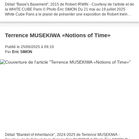
Détail "Basie's Basement", 2015 de Robert IRWIN - Courtesy de l'artiste et de
la WHITE CUBE Paris © Photo Éric SIMON Du 21 mai au 19 juillet 2025
White Cube Paris a le plaisir de présenter une exposition de Robert Irwin
(1928–2023), figure majeure de...
Terrence MUSEKIWA «Notions of Time»
Publié le 25/06/2025 à 09:10
Par
Eric SIMON
Détail "Blanket of Inheritance", 2024-2025 de Terrence MUSEKIWA -