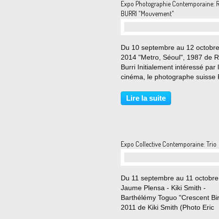
Expo Photographie Contemporaine: 
BURRI "Mouvement"
Du 10 septembre au 12 octobr
2014 "Metro, Séoul", 1987 de 
Burri Initialement intéressé par 
cinéma, le photographe suisse
Burri s’est finalement tourné ver
photographie. Cependant, il
Lire la suite
conserve une véritable fascinat
pour le mouvement. "Santiago..
Expo Collective Contemporaine: Trio
Du 11 septembre au 11 octobr
Jaume Plensa - Kiki Smith -
Barthélémy Toguo "Crescent Bir
2011 de Kiki Smith (Photo Eric
Simon) Trois artistes de la mê