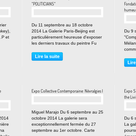
"POLITICIANS"
Fondati
humeurs
rier
Du 11 septembre au 18 octobre
key),
2014 La Galerie Paris-Beijing est
Du 9 
.P et
particulièrement heureuse d'exposer
"Comp
les derniers travaux du peintre Fu
Méla
int
Site pour la première fois dans son
commu
59
espace parisien. "Bedroom", 2014 de
la mau
Lire la suite
ar la
FU SITE Réalisée entre 2013 et
situan
Lire
2014, la série...
un pay
de con
e
Expo Collective Contemporaine: Névralgies I
Expo S
the Li
Miguel Marajo Du 6 septembre au 25
 2014
octobre 2014 La galerie sera
Du 6 
mière
exceptionnellement fermée du 27
La ga
Ana
septembre au 1er octobre. Carte
poursu