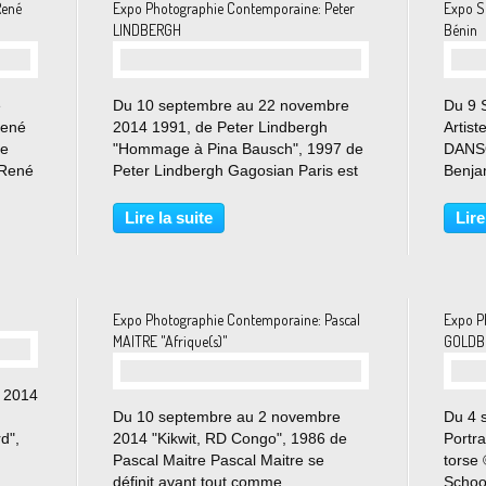
René
Expo Photographie Contemporaine: Peter
Expo S
LINDBERGH
Bénin
e
Du 10 septembre au 22 novembre
Du 9 
René
2014 1991, de Peter Lindbergh
Artist
le
"Hommage à Pina Bausch", 1997 de
DANS
 René
Peter Lindbergh Gagosian Paris est
Benj
s la
heureuse de présenter une
SAMU
exposition de photographies de
Gérar
Lire la suite
Lire
ion
Peter Lindbergh couvrant une
ZINKP
.
période de trente années. Il s’agit...
sana 
© Phot
Expo Photographie Contemporaine: Pascal
Expo P
MAITRE "Afrique(s)"
GOLDBE
e 2014
Du 10 septembre au 2 novembre
Du 4 
d",
2014 "Kikwit, RD Congo", 1986 de
Portr
Pascal Maitre Pascal Maitre se
torse
me
définit avant tout comme
School