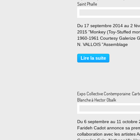
Saint Phalle
Du 17 septembre 2014 au 2 fév
2015 "Monkey (Toy-Stuffed mon
1960-1961 Courtesy Galerize G
N. VALLOIS "Assemblage
Landscape", 1959 de Niki de Sa
Phalle "Auto portrait", 1958-19
Lire la suite
Cette exposition est organisée p
Réunion des musées...
Expo Collective Contemporaine: Cart
Blanche à Hector Obalk
Du 6 septembre au 11 octobre
Farideh Cadot annonce sa pre
collaboration avec les artistes 