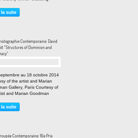
me ©Sacha Goldberger (Photo
Simon) Après avoir donné sa
 la suite
 de la vieillesse chez les super-
dans...
hotographie Contemporaine: David
att "Structures of Dominion and
racy"
septembre au 18 octobre 2014
sy of the artist and Marian
an Gallery, Paris Courtesy of
rtist and Marian Goodman
y, Paris (Photo Eric Simon)
eldeakker, the heroe's acre:
 la suite
ery for white menbers of the
ty forces...
roupée Contemporaine: 16e Prix