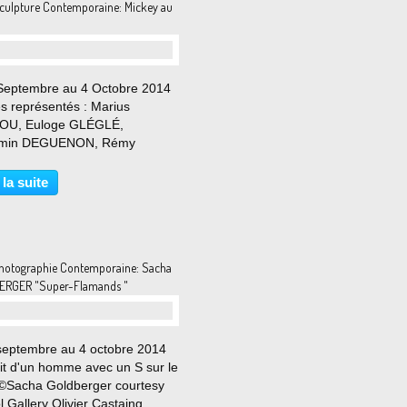
culpture Contemporaine: Mickey au
Septembre au 4 Octobre 2014
es représentés : Marius
OU, Euloge GLÉGLÉ,
amin DEGUENON, Rémy
Z, Romuald MEVO GUEZO,
d QUENUM, Dominique
 la suite
É, Richard KORBLAH "Mickey
titre", 2014 de Marius DANSOU
o Eric Simon "Le...
hotographie Contemporaine: Sacha
RGER "Super-Flamands "
septembre au 4 octobre 2014
ait d'un homme avec un S sur le
 ©Sacha Goldberger courtesy
 Gallery Olivier Castaing