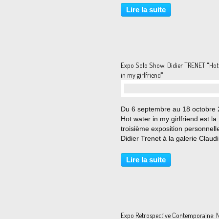
génération, venus d’horizons
Lire la suite
différents, le Catalan Jaume Pl
l’Américaine Kiki Smith,...
Expo Solo Show: Didier TRENET "Hot
in my girlfriend"
Du 6 septembre au 18 octobre
Hot water in my girlfriend est la
troisième exposition personnell
Didier Trenet à la galerie Claud
Papillon. Didier Trenet Didier T
Dans ses derniers dessins, lavis
Lire la suite
aquarelles et autres collages, l
est...
Expo Retrospective Contemporaine: N