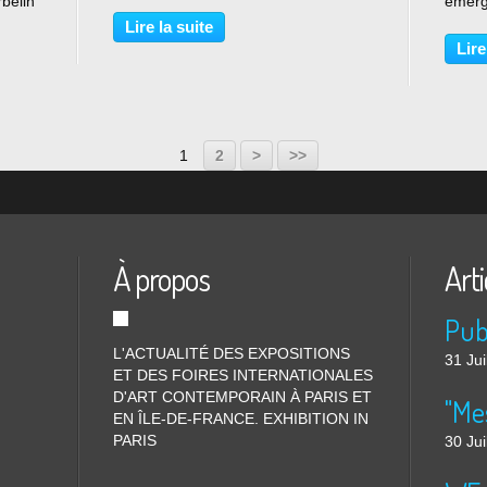
belin
blanche à Myriam Mihindou, préface
émerg
014 de
de Simon Njami Omar Ba, Ronan
décou
Lire la suite
Obalk
Barrot, Kudzanai Chiurai, Damien
Venise
Lire
Deroubaix, Ayana V Jackson,...
person
azéri 
1
2
>
>>
À propos
Arti
L'ACTUALITÉ DES EXPOSITIONS
31 Jui
ET DES FOIRES INTERNATIONALES
D'ART CONTEMPORAIN À PARIS ET
"Me
EN ÎLE-DE-FRANCE. EXHIBITION IN
PARIS
30 Jui