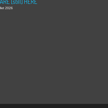
ARE [still] HERE
llet 2026