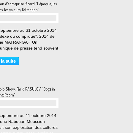
on d’entreprise Ricard "L’époque, les
, les valeurs, l’attention"
septembre au 31 octobre 2014
lexe ou compliqué", 2014 de
nie MATRANGA « Un
niqué de presse tend souvent
vaise main au visiteur. En
t d’em- blée l’exposition dans
 la suite
sage artificiel de références,
cepts ou d’analyses,...
olo Show: Farid RASULOV "Dogs in
ving Room"
septembre au 11 octobre 2014
lerie Rabouan Moussion
it son exploration des cultures