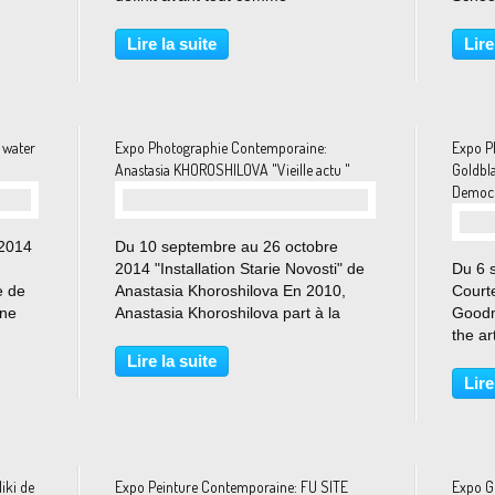
photojournaliste, reporter. Sa
Costu
ensa,
photographie fixe le monde,
Eric 
Lire la suite
Lire
témoigne ; elle est son moyen
vision
d’expression pour raconter des
héros 
histoires. "Désert...
 water
Expo Photographie Contemporaine:
Expo P
Anastasia KHOROSHILOVA "Vieille actu "
Goldbl
Democ
 2014
Du 10 septembre au 26 octobre
2014 "Installation Starie Novosti" de
Du 6 
e de
Anastasia Khoroshilova En 2010,
Courte
ine
Anastasia Khoroshilova part à la
Goodm
renet
rencontre des mères d’enfants
the a
,
disparus en 2004, lors de la
Galler
Lire la suite
’eau
sanglante prise d’otage de l’école
"Die h
Lire
numéro 1 de Beslan, dans...
Cemet
securi
iki de
Expo Peinture Contemporaine: FU SITE
Expo G