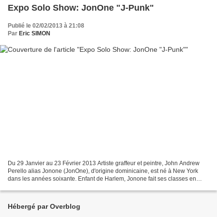
Expo Solo Show: JonOne "J-Punk"
Publié le 02/02/2013 à 21:08
Par
Eric SIMON
Du 29 Janvier au 23 Février 2013 Artiste graffeur et peintre, John Andrew
Perello alias Jonone (JonOne), d'origine dominicaine, est né à New York
dans les années soixante. Enfant de Harlem, Jonone fait ses classes en
bombant les trains et les murs de...
Hébergé par Overblog