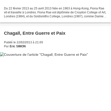
Du 22 février 2013 au 25 avril 2013 Née en 1963 à Hong-Kong, Fiona Rae
vit et travaille à Londres. Fiona Rae est diplômée de Croydon College of Art,
Londres (1984), et du Goldsmiths College, Londres (1987), comme Damien
Hirst, Gary Hume et Sarah Lucas...
Chagall, Entre Guerre et Paix
Publié le 22/02/2013 à 21:05
Par
Eric SIMON