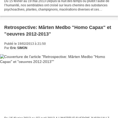
Du 15 février au 19 mai 2013 Depuis la nuit des temps ou plutôt l’aube de
l’humanité, nos semblables ont croisé sur leurs chemins des substances
psychoactives, plantes, champignons, macérations diverses et ces
rencontres ont entrainé stupéfaction, intoxication,...
Retrospective: Mârten Medbo "Homo Capax" et
"oeuvres 2012-2013"
Publié le 19/02/2013 à 21:50
Par
Eric SIMON