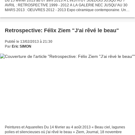
Du 15 février 2013 au 07 avril 2013 A L’INSTITUT SUEDOIS JUSQU’AU 7
AVRIL : RETROSPECTIVE 1999 - 2012 A LA GALERIE NEC JUSQU’AU 30
MARS 2013 : OEUVRES 2012 - 2013 Expo céramique contemporaine. Une
rétrospective 1999 - 2012 à l'Institut suédois. Certains...
Retrospective: Félix Ziem "J'ai rêvé le beau"
Publié le 13/02/2013 à 21:30
Par
Eric SIMON
Peintures et Aquarelles Du 14 février au 4 août 2013 « Beau ciel, lagunes
polies et silencieuses où j'ai rêvé le beau » Ziem, Journal, 18 novembre