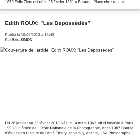
1879 Félix Ziem est né le 25 février 1821 à Beaune. Placé chez un ami
architecte dès l’âge de 12 ans, il...
Edith ROUX: "Les Dépossédés"
Publié le 10/02/2013 à 15:43
Par
Eric SIMON
Du 26 janvier au 23 février 2013 Née le 14 mars 1963, vit et travaille à Paris
1993 Diplômée de l’Ecole Nationale de la Photographie, Arles 1987 Bourse
d’études en Histoire de l’art à Emory University, Atlanta, USA Photographe et
vidéaste, Edith Roux...