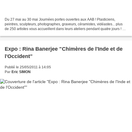
Du 27 mai au 30 mai Journées portes ouvertes aux AAB ! Plasticiens,
peintres, sculpteurs, photographes, graveurs, céramistes, vidéastes... plus
de 250 artistes vous accueillent dans leurs ateliers pendant quatre jours ! Le
programme festival fait quant...
Expo : Rina Banerjee "Chimères de l'Inde et de
l'Occident"
Publié le 25/05/2011 à 14:05
Par
Eric SIMON