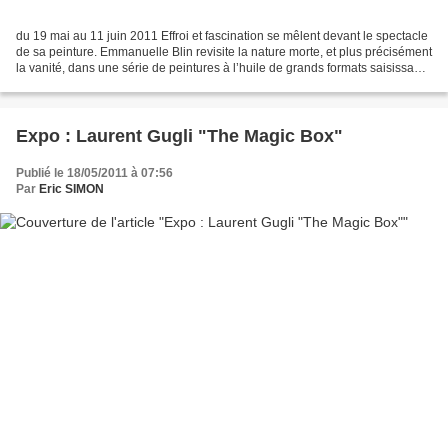
du 19 mai au 11 juin 2011 Effroi et fascination se mêlent devant le spectacle
de sa peinture. Emmanuelle Blin revisite la nature morte, et plus précisément
la vanité, dans une série de peintures à l’huile de grands formats saisissants
par leurs contrastes...
Expo : Laurent Gugli "The Magic Box"
Publié le 18/05/2011 à 07:56
Par
Eric SIMON