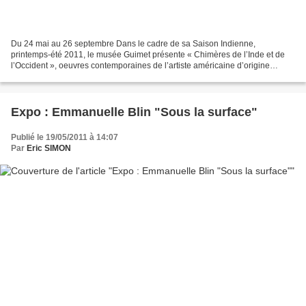
Du 24 mai au 26 septembre Dans le cadre de sa Saison Indienne,
printemps-été 2011, le musée Guimet présente « Chimères de l’Inde et de
l’Occident », oeuvres contemporaines de l’artiste américaine d’origine
indienne Rina Banerjee. Installées au coeur des...
Expo : Emmanuelle Blin "Sous la surface"
Publié le 19/05/2011 à 14:07
Par
Eric SIMON