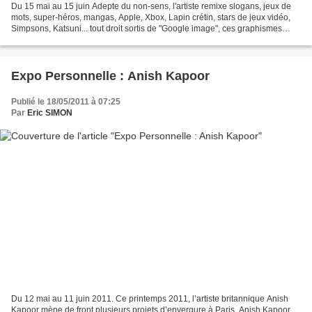
Du 15 mai au 15 juin Adepte du non-sens, l'artiste remixe slogans, jeux de
mots, super-héros, mangas, Apple, Xbox, Lapin crétin, stars de jeux vidéo,
Simpsons, Katsuni... tout droit sortis de "Google image", ces graphismes
piratés & marques publicitaires...
Expo Personnelle : Anish Kapoor
Publié le 18/05/2011 à 07:25
Par
Eric SIMON
Du 12 mai au 11 juin 2011. Ce printemps 2011, l’artiste britannique Anish
Kapoor mène de front plusieurs projets d’envergure à Paris. Anish Kapoor