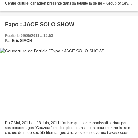
Centre culturel canadien présente dans sa totalité la sé rie « Group of Seven
Awkward Moments », une vingtaine...
Expo : JACE SOLO SHOW
Publié le 09/05/2011 à 12:53
Par
Eric SIMON
Du 7 Mai, 2011 au 18 Juin, 2011 L’artiste que l’on connaissait surtout pour
ses personnages “Gouzous” met les pieds dans le plat pour montrer la face
cachée de notre société bien rangée à travers ses nouveaux travaux sous le
nom Fiches d’électrocution...