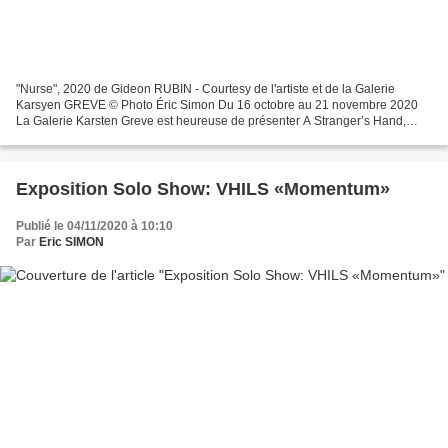
"Nurse", 2020 de Gideon RUBIN - Courtesy de l'artiste et de la Galerie
Karsyen GREVE © Photo Éric Simon Du 16 octobre au 21 novembre 2020
La Galerie Karsten Greve est heureuse de présenter A Stranger’s Hand,
troisième exposition personnelle de Gideon...
Exposition Solo Show: VHILS «Momentum»
Publié le 04/11/2020 à 10:10
Par
Eric SIMON