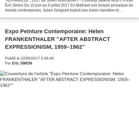
"ALPHAVILLE", 2017 de Julien GORGEART - Courtesy Galerie ALB © Photo
Éric Simon Du 10 juin au 8 juillet 2017 En fédérant une lecture prosaïque du
monde contemporain, Julien Gorgeart traduit une vision narrative et
cinématographique de l’intime. L’appartenance...
Expo Peinture Contemporaine: Helen
FRANKENTHALER "AFTER ABSTRACT
EXPRESSIONISM, 1959–1962"
Publié le 22/06/2017 à 08:40
Par
Eric SIMON