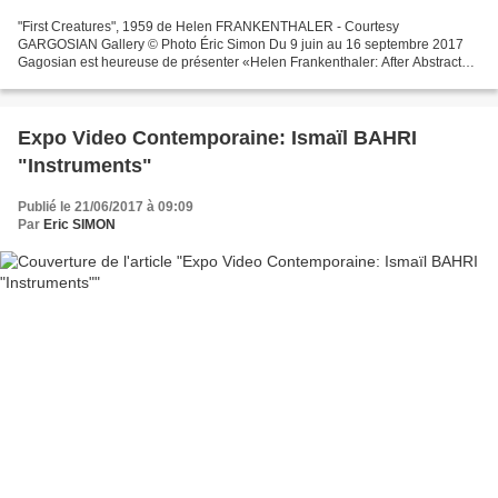
"First Creatures", 1959 de Helen FRANKENTHALER - Courtesy
GARGOSIAN Gallery © Photo Éric Simon Du 9 juin au 16 septembre 2017
Gagosian est heureuse de présenter «Helen Frankenthaler: After Abstract
Expressionism, 1959–1962». Première exposition majeure...
Expo Video Contemporaine: Ismaïl BAHRI
"Instruments"
Publié le 21/06/2017 à 09:09
Par
Eric SIMON