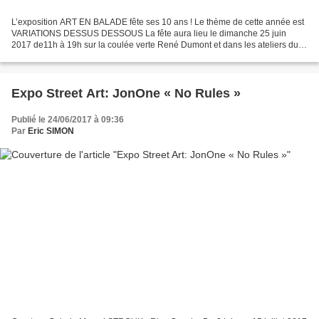
L’exposition ART EN BALADE fête ses 10 ans ! Le thème de cette année est
VARIATIONS DESSUS DESSOUS La fête aura lieu le dimanche 25 juin
2017 de11h à 19h sur la coulée verte René Dumont et dans les ateliers du
Viaduc des Arts de l’avenue Daumesnil. La...
Expo Street Art: JonOne « No Rules »
Publié le 24/06/2017 à 09:36
Par
Eric SIMON