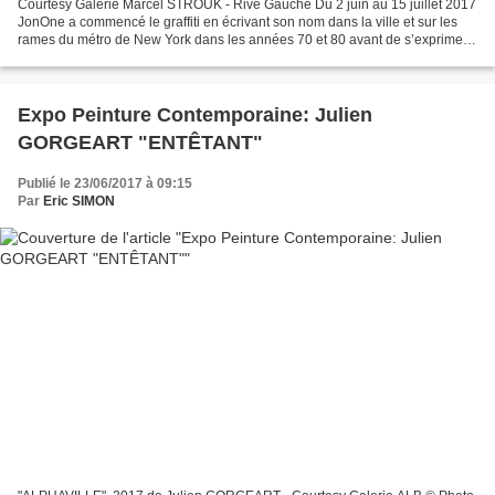
Courtesy Galerie Marcel STROUK - Rive Gauche Du 2 juin au 15 juillet 2017
JonOne a commencé le graffiti en écrivant son nom dans la ville et sur les
rames du métro de New York dans les années 70 et 80 avant de s’exprimer
sur toile à la fin des années...
Expo Peinture Contemporaine: Julien
GORGEART "ENTÊTANT"
Publié le 23/06/2017 à 09:15
Par
Eric SIMON