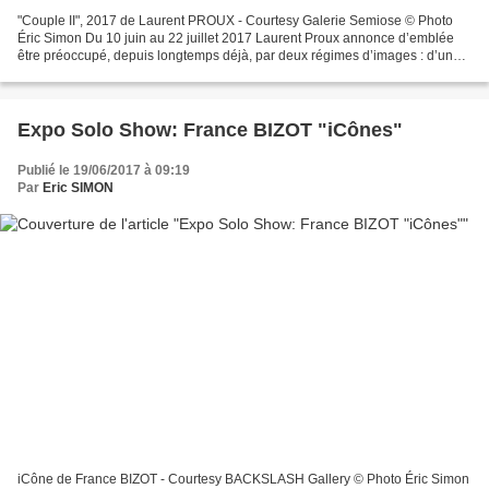
"Couple II", 2017 de Laurent PROUX - Courtesy Galerie Semiose © Photo
Éric Simon Du 10 juin au 22 juillet 2017 Laurent Proux annonce d’emblée
être préoccupé, depuis longtemps déjà, par deux régimes d’images : d’une
part celles d’usines et de postes de...
Expo Solo Show: France BIZOT "iCônes"
Publié le 19/06/2017 à 09:19
Par
Eric SIMON
iCône de France BIZOT - Courtesy BACKSLASH Gallery © Photo Éric Simon