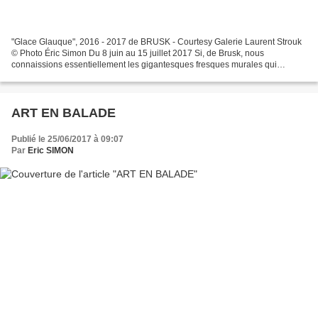
"Glace Glauque", 2016 - 2017 de BRUSK - Courtesy Galerie Laurent Strouk
© Photo Éric Simon Du 8 juin au 15 juillet 2017 Si, de Brusk, nous
connaissions essentiellement les gigantesques fresques murales qui
bousculent l’hexagone depuis plus de vingt ans,...
ART EN BALADE
Publié le 25/06/2017 à 09:07
Par
Eric SIMON