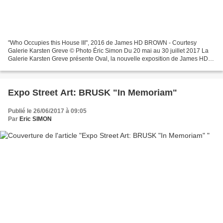
"Who Occupies this House III", 2016 de James HD BROWN - Courtesy
Galerie Karsten Greve © Photo Éric Simon Du 20 mai au 30 juillet 2017 La
Galerie Karsten Greve présente Oval, la nouvelle exposition de James HD
Brown, qui présente les peintures de la série...
Expo Street Art: BRUSK "In Memoriam"
Publié le 26/06/2017 à 09:05
Par
Eric SIMON