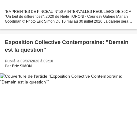
"EMPREINTES DE PINCEAU N°50 A INTERVALLES REGULIERS DE 30CM
"Un tout de differences", 2020 de Niele TORONI - Courtesy Galerie Marian
Goodman © Photo Éric Simon Du 16 mai au 30 juillet 2020 La galerie sera
ouverte du mardi au samedi de 11h à 19h. Les visiteurs...
Exposition Collective Contemporaine: "Demain
est la question"
Publié le 09/07/2020 à 09:10
Par
Eric SIMON