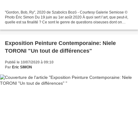
"Gordon, Bob, Ry", 2020 de Szabolcs Bozó - Courtesy Galerie Semiose ©
Photo Éric Simon Du 19 juin au 1er août 2020 À quoi sert l’art, que peut-il,
quelle est sa finalité ? Ce sont le genre de questions oiseuses dont on
discute en temps normal, mais de...
Exposition Peinture Contemporaine: Niele
TORONI "Un tout de différences"
Publié le 10/07/2020 à 09:10
Par
Eric SIMON