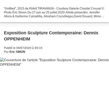
"Untitled", 2015 de Rirkrit TIRAVANIJA - Courtesy Galerie Chantal Crousel ©
Photo Éric Simon Du 27 juin au 25 juillet 2020 Artiste présentés: Jennifer
Allora & Guillermo Calzadilla, Abraham Cruzvillegas,David Douard, Mimosa
Echard, Jean Luc Moulène, Melik...
Exposition Sculpture Contemporaine: Dennis
OPPENHEIM
Publié le 08/07/2020 à 09:10
Par
Eric SIMON