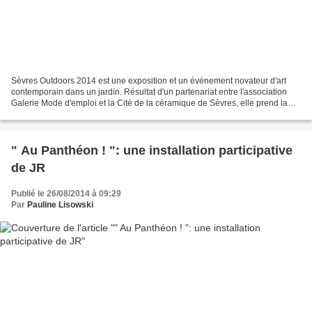
Sèvres Outdoors 2014 est une exposition et un événement novateur d'art
contemporain dans un jardin. Résultat d'un partenariat entre l'association
Galerie Mode d'emploi et la Cité de la céramique de Sèvres, elle prend la
forme d'une foire d'art contemporain...
" Au Panthéon ! ": une installation participative
de JR
Publié le 26/08/2014 à 09:29
Par
Pauline Lisowski