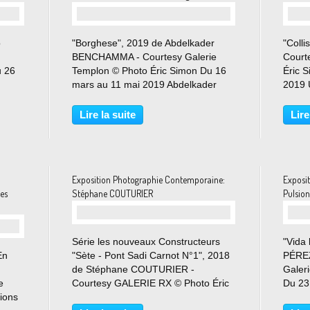
o
"Borghese", 2019 de Abdelkader
"Colli
BENCHAMMA - Courtesy Galerie
Court
u 26
Templon © Photo Éric Simon Du 16
Éric 
mars au 11 mai 2019 Abdelkader
2019 
i,
Benchamma, de retour de résidence
jambe
à la Villa Medicis, expose pour la
jonché
Lire la suite
Lire
première fois à la galerie Daniel
figur
Templon. Utilisant souvent...
dans 
Exposition Photographie Contemporaine:
Exposi
des
Stéphane COUTURIER
Pulsion
Série les nouveaux Constructeurs
"Vida 
En
"Sète - Pont Sadi Carnot N°1", 2018
PÉREZ 
de Stéphane COUTURIER -
Galeri
e
Courtesy GALERIE RX © Photo Éric
Du 23
sions
Simon Du 16 mars au 25 avril 2019
année