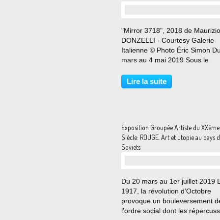
"Mirror 3718", 2018 de Maurizi
DONZELLI - Courtesy Galerie
Italienne © Photo Éric Simon D
mars au 4 mai 2019 Sous le
commissariat de Daniela Ferrett
directrice du Palazzo Fortuny à
Lire la suite
Venise, l’exposition “Miroirs &
Talismans” est la seconde
présentée...
Exposition Groupée Artiste du XXème
Siècle: ROUGE. Art et utopie au pays 
Soviets
Du 20 mars au 1er juillet 2019 
1917, la révolution d’Octobre
provoque un bouleversement d
l’ordre social dont les répercus