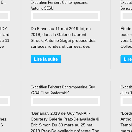
 G =
Exposition Peinture Contemporaine:
Exposi
Antonio SEGUI
Géricau
RDY -
Du 5 avril au 11 mai 2019 Ici, en
Étude
llard
2019, dans la Galerie Laurent
pour 
au 11
Strouk, Antonio Seguí propose des
vers 
ave
surfaces rondes et carrées, des
Collec
a
tableaux colorés, vifs, allègres et des
courto
es
teintes intenses surprennantes.
Heim -
Lire la suite
Lire
orps
Toutes les œuvres carrées sont
2019 
peintes en une technique...
multidi
T
Exposition Peinture Contemporaine: Guy
Exposi
YANAI "The Conformist"
Jules O
"Banana", 2019 de Guy YANAI -
"Bord
Chez
Courtesy Galerie Praz-Delavallade ©
Antho
 6
Éric Simon Du 30 mars au 25 mai
Templ
2019 Praz-Delavallade présente The
mars 