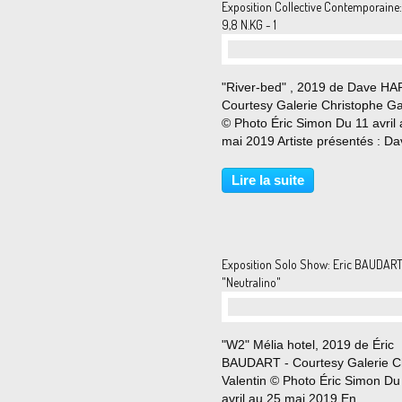
Exposition Collective Contemporaine:
9,8 N.KG - 1
"River-bed" , 2019 de Dave HA
Courtesy Galerie Christophe Gai
© Photo Éric Simon Du 11 avril 
mai 2019 Artiste présentés : D
HARDY , Keiji UEMATSU , Leth
WILSON Rendre perceptibles l
Lire la suite
phénomènes d’attraction des c
et des matériaux...
Exposition Solo Show: Eric BAUDAR
"Neutralino"
"W2" Mélia hotel, 2019 de Éric
BAUDART - Courtesy Galerie 
Valentin © Photo Éric Simon Du
avril au 25 mai 2019 En