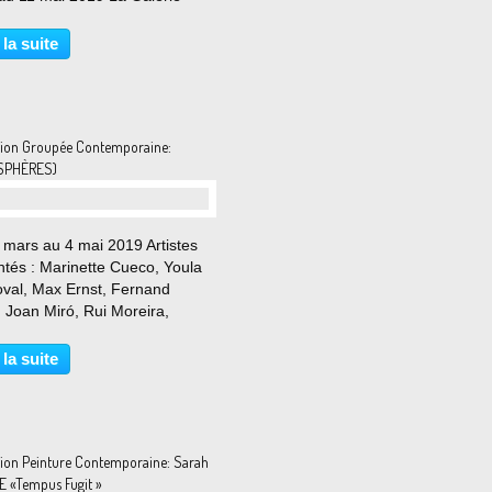
on orchestre un dialogue entre
ny Caro (1924-2013), pionnier
 la suite
sculpture abstraite, et Jules
i (1922-2007),...
tion Groupée Contemporaine:
SPHÈRES)
 mars au 4 mai 2019 Artistes
ntés : Marinette Cueco, Youla
val, Max Ernst, Fernand
 Joan Miró, Rui Moreira,
iko Moriguchi, Hans Reichel,
 Schimansky, Claude de Soria,
 la suite
Tobey, Yamamoto Wakako,
 Celui qui constitua...
tion Peinture Contemporaine: Sarah
 «Tempus Fugit »