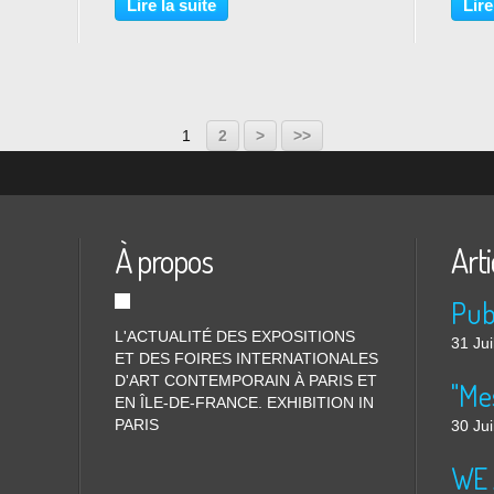
ent
L’exposition de Stéphane Couturier à
prend
Lire la suite
Lire
tistes
la galerie RX vient amplifier le
ouver
et
dialogue qu’il a noué...
ses an
1
2
>
>>
À propos
Arti
L'ACTUALITÉ DES EXPOSITIONS
31 Jui
ET DES FOIRES INTERNATIONALES
D'ART CONTEMPORAIN À PARIS ET
"Me
EN ÎLE-DE-FRANCE. EXHIBITION IN
PARIS
30 Jui
WE 