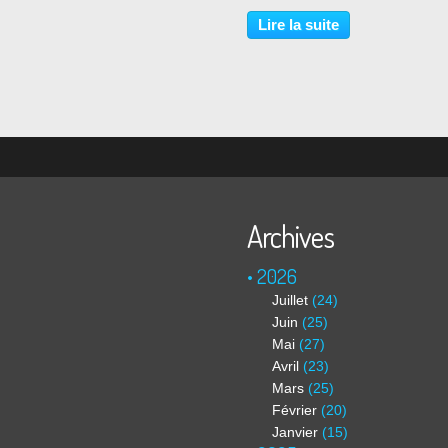
sur la création artistique s’avèr
déterminantes. De nombreux ar
Lire la suite
adhèrent au projet communiste 
veulent participer...
Archives
2026
Juillet
(24)
Juin
(25)
Mai
(27)
Avril
(23)
Mars
(25)
Février
(20)
Janvier
(15)