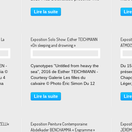
t une
Conformist, deuxième exposition
Templ
ement
personnelle de l’artiste avec la
Antho
Lire la suite
Lire
) que
galerie après celle de Los Angeles.
de la 
La pratique de Guy...
Olitsk
 La
Exposition Solo Show: Esther TEICHMANN
Exposi
«On sleeping and drowning »
ATMO(
EN -
Cyanotypes "Untitled from heavy the
Du 15
ia ©
sea", 2016 de Esther TEICHMANN -
prése
u 4
Courtesy Galerie Les filles du
Chapo
na
calvaire © Photo Éric Simon Du 12
Léger,
avril au 11 mai 2019 La Galerie Les
Kunih
,
filles du calvaire annonce l’exposition
Hanns
Lire la suite
Lire
jken,
« On Sleeping and Drowning »
Mark 
d’Esther Teichmann...
Zarina
ZELLI«
Exposition Peinture Contemporaine:
Exposi
Abdelkader BENCHAMMA « Engramme »
JÉRÖME