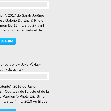
sion", 2017 de Sarah Jérôme -
esy Galerie Da-End © Photo
Simon Du 16 mars au 27 avril
Une cohorte de pieds et de
s en jupons foule un parquet
 de fleurs rouges et roses. Les
 la suite
es anonymes semblent prises
une course...
tion Solo Show: Javier PÉREZ «
es – Pulsaciones »
latente", 2016 de Javier
- Courtesy de l'artiste et de la
e Papillon © Photo Éric Simon
 mars au 4 mai 2019 Au fil des
s, l'œuvre de Javier Pérez