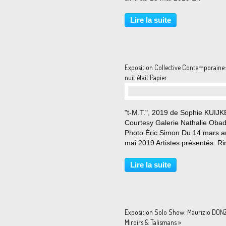
supersymétrie, le neutralino es
particule hypothétique véritabl
Lire la suite
neutre («Truly neutral particle»
nul n’a encore détectée...
Exposition Collective Contemporaine:
nuit était Papier
"t-M.T.", 2019 de Sophie KUIJK
Courtesy Galerie Nathalie Obad
Photo Éric Simon Du 14 mars a
mai 2019 Artistes présentés: Ri
Banerjee, Nú Barreto, Carole
Benzaken, Josep Grau-Garriga
Lire la suite
Shirley Jaffe Estate, Sophie Kui
Shahpour Pouyan,...
Exposition Solo Show: Maurizio DON
Miroirs & Talismans »