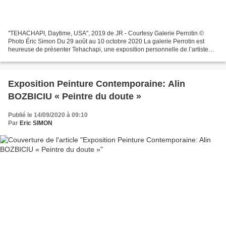
"TEHACHAPI, Daytime, USA", 2019 de JR - Courtesy Galerie Perrotin ©
Photo Éric Simon Du 29 août au 10 octobre 2020 La galerie Perrotin est
heureuse de présenter Tehachapi, une exposition personnelle de l’artiste
français JR.« J’ai toujours été fasciné...
Exposition Peinture Contemporaine: Alin
BOZBICIU « Peintre du doute »
Publié le 14/09/2020 à 09:10
Par
Eric SIMON