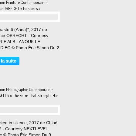
tion Peinture Contemporaine:
ce OBRECHT « Folklores »
aste 6 (Anna)", 2017 de
nce OBRECHT - Courtesy
IE ALB - ANOUK LE
IEC © Photo Éric Simon Du 2
bre 2017 au 16 janvier 2018
nce Obrecht aime à parer ses
 la suite
s, les vêtir et les mettre en
 pour les peindre, renouant
.
tion Photographie Cotemporaine:
SELLS « The Form That Strength Has
cked in silence, 2017 de Chloé
 - Courtesy NEXTLEVEL
ie © Photo Éric Simon Du 9