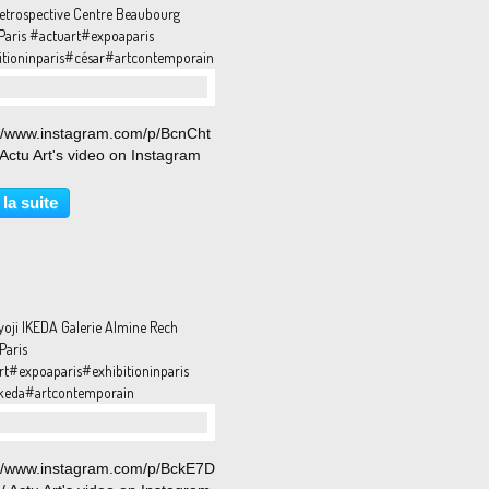
retrospective Centre Beaubourg
Paris #actuart#expoaparis
itioninparis#césar#artcontemporain
://www.instagram.com/p/BcnCht
 Actu Art's video on Instagram
 la suite
yoji IKEDA Galerie Almine Rech
Paris
rt#expoaparis#exhibitioninparis
ikeda#artcontemporain
://www.instagram.com/p/BckE7D