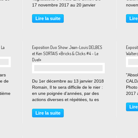
truit
17 novembre 2017 au 20 janvier
novem
ue
2018 Ce qui est peu surprenant dans
NextL
la démarche de Benjamin Spark c’est
la pre
Lire la suite
Lire
sa capacité à toujours nous
l’arti
surprendre, la monotonie...
Form t
 La
Exposition Duo Show: Jean-Louis DELBES
Exposi
et Ken SORTAIS «Bricks & Clicks #4 - Le
Walter
Duel»
ars
"Absol
re de
Du 1er décembre au 13 janvier 2018
CALDA
Romain, Il te sera difficile de le nier :
Photo
gtième
en une poignée d’années, par des
2017 a
ste.
actions diverses et répétées, tu es
Xippa
sar a
devenu un des principaux acteurs de
exposi
Lire
 de
ce que l’on nomme «Jeune
brésil
Lire la suite
Création». Dès lors, je ne peux me
réunir
sentir que...