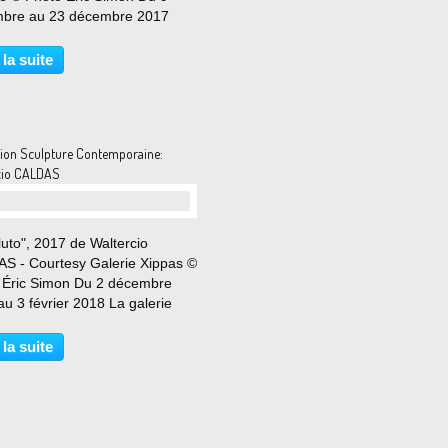
bre au 23 décembre 2017
evel est heureuse de présenter
mière exposition à Paris de
 la suite
ste américaine Chloe Sells: The
hat Strength...
tion Sculpture Contemporaine:
cio CALDAS
uto", 2017 de Waltercio
S - Courtesy Galerie Xippas ©
 Éric Simon Du 2 décembre
u 3 février 2018 La galerie
s présente la première
tion personnelle de l’artiste
 la suite
ien Waltercio Caldas, qui
a des œuvres réalisées...