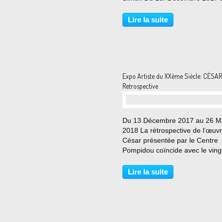
janvier 2018 Fabian Knecht cons
des gestes. Entre l’activité tend
Lire la suite
vers la finalité à atteindre et
l’irruption spontanée...
Expo Artiste du XXème Siècle: CÉSAR
Retrospective
Du 13 Décembre 2017 au 26 M
2018 La rétrospective de l’œuv
César présentée par le Centre
Pompidou coïncide avec le vin
anniversaire de la mort de l’arti
Illustre dès l’âge de 25 ans, Cé
Lire la suite
vécu plus de cinquante années
création....