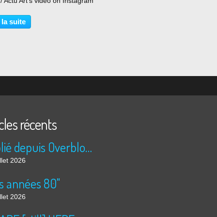
 Actu Art's video on Instagram
 la suite
cles récents
Publié depuis Overblog et Facebook
llet 2026
s années 80"
llet 2026