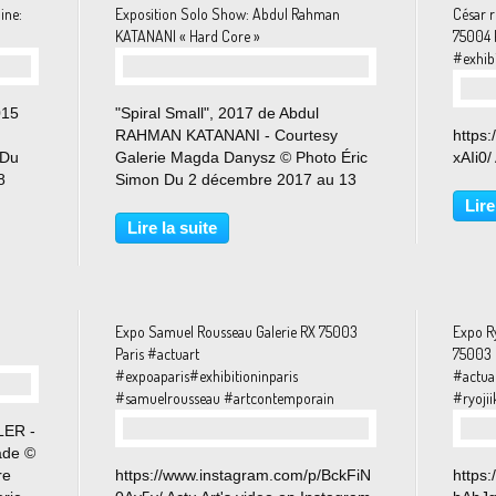
ine:
Exposition Solo Show: Abdul Rahman
César 
KATANANI « Hard Core »
75004 
#exhib
015
"Spiral Small", 2017 de Abdul
RAHMAN KATANANI - Courtesy
https
 Du
Galerie Magda Danysz © Photo Éric
xAIi0/
8
Simon Du 2 décembre 2017 au 13
janvier 2018 La galerie Danysz
Lire
ost-
présente Hard Core, première
Lire la suite
exposition monographique d'Abdul
Rahman Katanani en France -
artiste...
Expo Samuel Rousseau Galerie RX 75003
Expo R
Paris #actuart
75003 
#expoaparis#exhibitioninparis
#actua
#samuelrousseau #artcontemporain
#ryoji
LER -
ade ©
re
https://www.instagram.com/p/BckFiN
https