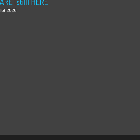
ARE [still] HERE
llet 2026