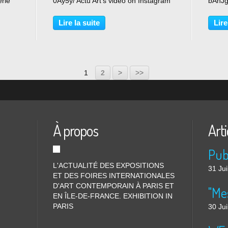
erie
0Ay5y/ Actu Art's video on Instagram
bAhJg/
e de
Lire la suite
Lire
vaille
1
2
>
>>
À propos
Arti
L'ACTUALITÉ DES EXPOSITIONS
31 Jui
ET DES FOIRES INTERNATIONALES
D'ART CONTEMPORAIN À PARIS ET
"Me
EN ÎLE-DE-FRANCE. EXHIBITION IN
PARIS
30 Jui