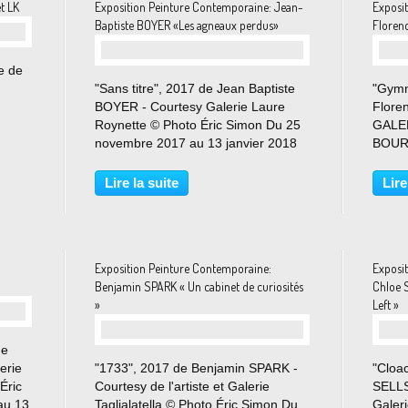
et LK
Exposition Peinture Contemporaine: Jean-
Exposi
Baptiste BOYER «Les agneaux perdus»
Floren
e de
"Sans titre", 2017 de Jean Baptiste
"Gymn
BOYER - Courtesy Galerie Laure
Flore
Roynette © Photo Éric Simon Du 25
GALER
novembre 2017 au 13 janvier 2018
BOURD
Un labyrinthe des désirs. Manet
décem
rencontre Goya. A l’instant même où
Flore
Lire la suite
Lire
les ténèbres s’abîment dans le jour,
modèle
où le soleil...
scène
avec..
Exposition Peinture Contemporaine:
Exposi
Benjamin SPARK « Un cabinet de curiosités
Chloe 
»
Left »
de
erie
"1733", 2017 de Benjamin SPARK -
"Cloa
Éric
Courtesy de l'artiste et Galerie
SELLS
au 13
Taglialatella © Photo Éric Simon Du
Galer