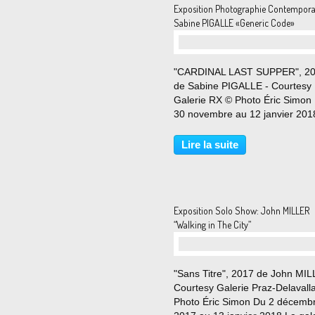
Exposition Photographie Contempora
Sabine PIGALLE «Generic Code»
"CARDINAL LAST SUPPER", 2
de Sabine PIGALLE - Courtesy
Galerie RX © Photo Éric Simon
30 novembre au 12 janvier 201
Sabine Pigalle, artiste visuelle,
s’inscrit dans le courant de la P
Lire la suite
photographie regroupant une
nouvelle génération d’artistes...
Exposition Solo Show: John MILLER
“Walking in The City”
"Sans Titre", 2017 de John MIL
Courtesy Galerie Praz-Delavall
Photo Éric Simon Du 2 décemb