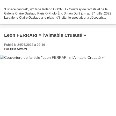
"Espace concret", 2016 de Roland COGNET - Courtesy de l'artiste et de la
Galerie Claire Gastaud Paris © Photo Éric Simon Du 9 juin au 17 juillet 2022
La galerie Claire Gastaud a le plaisir d’inviter le spectateur à découvrir
l’univers du sculpteur Roland...
Leon FERRARI « l’Aimable Cruauté »
Publié le 24/06/2022 à 09:10
Par
Eric SIMON