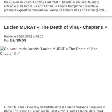
Du 20 avril au 29 août 2022 « L’art n’est ni beauté, ni nouveauté, mais
efficacité et désordre. » León Ferrari Le Centre Pompidou présente la
première exposition muséale en France de l’œuvre de León Ferrari (1920 -
2013). Figure majeure de la scène argentine...
Lucien MURAT « The Death of Vina - Chapter II »
Publié le 23/06/2022 à 09:10
Par
Eric SIMON
Lucien MURAT - Courtesy de l'artiste et de la Galerie Suzanne Tarasiève ©
Photo Éric Simon Du 4 juin au 16 juillet 2022 Quand il a lancé Meta, Mark