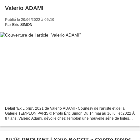
Valerio ADAMI
Publié le 20/06/2022 à 09:10
Par
Eric SIMON
Détail "Ex Libris", 2021 de Valerio ADAMI - Courtesy de l'artiste et de la
Galerie TEMPLON PARIS © Photo Éric Simon Du 14 mai au 16 juillet 2022 À
87 ans, Valerio Adami, dévoile chez Templon une nouvelle série de toiles
introspectives et poignantes, résultat...
Anaïs PROUZET | Yann BAGOT « Contre temps