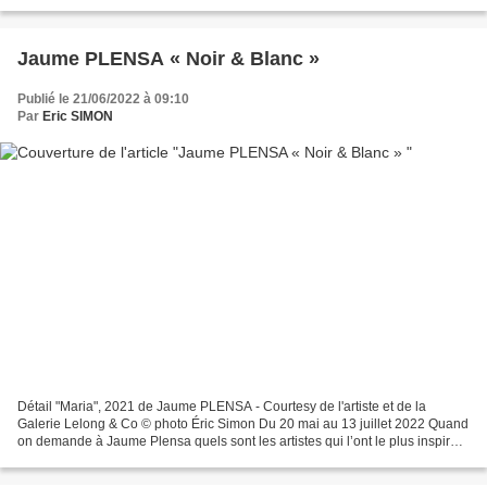
CERVERA, Lise CHEVALIER, Miguel CHEVALIER...
Jaume PLENSA « Noir & Blanc »
Publié le 21/06/2022 à 09:10
Par
Eric SIMON
Détail "Maria", 2021 de Jaume PLENSA - Courtesy de l'artiste et de la
Galerie Lelong & Co © photo Éric Simon Du 20 mai au 13 juillet 2022 Quand
on demande à Jaume Plensa quels sont les artistes qui l’ont le plus inspiré,
il nomme des musiciens, des dramaturges,...