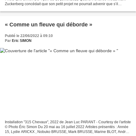
Zuckerberg concédait que son petit projet ne pourrait advenir que s’il
parvenait à transcrire a feeling...
« Comme un fleuve qui déborde »
Publié le 22/06/2022 à 09:10
Par
Eric SIMON
Installation "315 Chevaux", 2022 de Jean Luc PARANT - Courtesy de l'artiste
© Photo Éric Simon Du 20 mai au 16 juillet 2022 Artistes présentés : Année
15, Lydie ARICKX , Nobuko BRUSSE, Mark BRUSSE, Marine BLOT, André