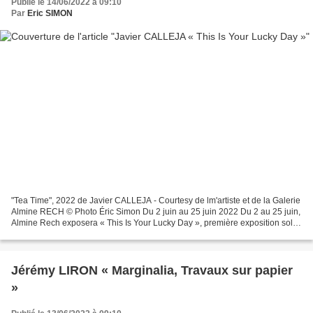
Publié le 14/06/2022 à 09:10
Par
Eric SIMON
"Tea Time", 2022 de Javier CALLEJA - Courtesy de lm'artiste et de la Galerie
Almine RECH © Photo Éric Simon Du 2 juin au 25 juin 2022 Du 2 au 25 juin,
Almine Rech exposera « This Is Your Lucky Day », première exposition solo
parisienne de l’artiste espagnol...
Jérémy LIRON « Marginalia, Travaux sur papier
»