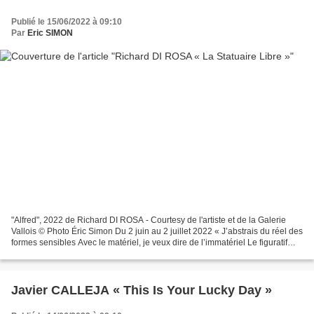
Publié le 15/06/2022 à 09:10
Par
Eric SIMON
"Alfred", 2022 de Richard DI ROSA - Courtesy de l'artiste et de la Galerie
Vallois © Photo Éric Simon Du 2 juin au 2 juillet 2022 « J’abstrais du réel des
formes sensibles Avec le matériel, je veux dire de l’immatériel Le figuratif
m’intéresse mais pas...
Javier CALLEJA « This Is Your Lucky Day »