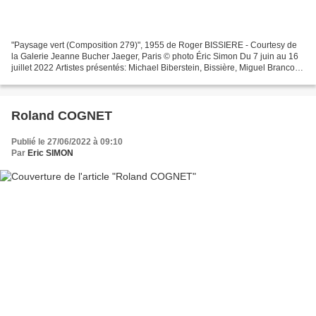
"Paysage vert (Composition 279)", 1955 de Roger BISSIERE - Courtesy de
la Galerie Jeanne Bucher Jaeger, Paris © photo Éric Simon Du 7 juin au 16
juillet 2022 Artistes présentés: Michael Biberstein, Bissière, Miguel Branco,
Yang Jiechang, Dani Karavan,...
Roland COGNET
Publié le 27/06/2022 à 09:10
Par
Eric SIMON