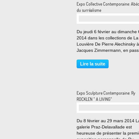
Expo Collective Contemporaine: Abéc
du surréalisme
Du jeudi 6 février au dimanche 6
2014 dans les collections de La
Louvière De Pierre Alechinsky à
Jacques Zimmermann, en pass
par Pol Bury, Achille Chavée, R
Magritte, Man Ray ou Marcel M
Lire la suite
l’exposition Abécédaire du
surréalisme dans les...
Expo Sculpture Contemporaine: Ry
ROCKLEN " A LIVING"
Du 8 février au 29 mars 2014 L
galerie Praz-Delavallade est
heureuse de présenter la premi