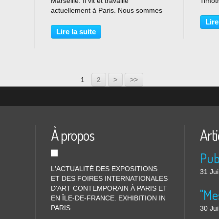
Marseille. Il vit et travaille
Timot
les).
actuellement à Paris. Nous sommes
Bours
4 A
heureux de présenter pour la
mettre
Lire
euvres
deuxième fois le travail
de ch
Lire la suite
photographique de Jean-Christophe
exposi
Béchet. Après avoir montré sa...
1
2
>
>>
À propos
Arti
L'ACTUALITÉ DES EXPOSITIONS
31 Jui
ET DES FOIRES INTERNATIONALES
D'ART CONTEMPORAIN À PARIS ET
"Me
EN ÎLE-DE-FRANCE. EXHIBITION IN
PARIS
30 Jui