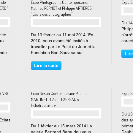
inde
Expo Photographie Contemporaine:
Expo S
RG "Il
Mathieu PERNOT et Philippe ARTIÈRES
"L’asile des photographies"
Du 14
Phili
ette
Du 13 février au 11 mai 2014 "En
n’arrê
eux
2010, nous avons été invités à
caract
travailler par Le Point du Jour et la
empru
inde
Fondation Bon-Sauveur sur
fixe m
Lire
Gand)
lesarchives de l’hôpital psychiatrique
gouve
erg
de Picauville, dans la Manche, à une
matéri
Lire la suite
quarantaine de kilomètres de
Cherbourg. Bal Masqué...
VIVRE
Expo Dessin Contemporain: Pauline
Expo S
MARTINET et Zoé TEXEREAU «
Héliotropisme »
Du 13
Éclats
des ar
Du 1 février au 15 mars 2014 La
primer
e
galerie Bertrand Baraudou vous
Daubis