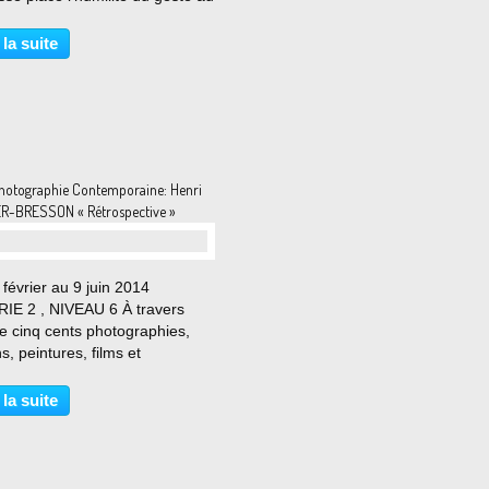
de son œuvre. Le matériau
utilise est ordinaire et son
 la suite
dé de mise en forme peut
re...
hotographie Contemporaine: Henri
R-BRESSON « Rétrospective »
février au 9 juin 2014
IE 2 , NIVEAU 6 À travers
e cinq cents photographies,
s, peintures, films et
ents, le Centre Pompidou con-
une rétrospective inédite à
 la suite
e d’Henri Cartier-Bresson, la
ère en Europe depuis...