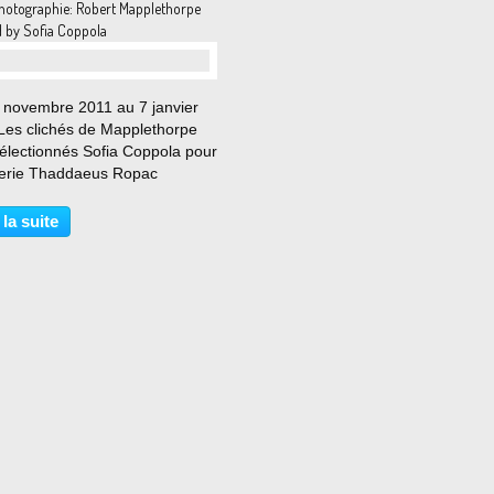
hotographie: Robert Mapplethorpe
d by Sofia Coppola
 novembre 2011 au 7 janvier
Les clichés de Mapplethorpe
sélectionnés Sofia Coppola pour
lerie Thaddaeus Ropac
rent un versant beaucoup moins
 de l’œuvre du photographe
 la suite
e que les musées du monde
utume de montrer....