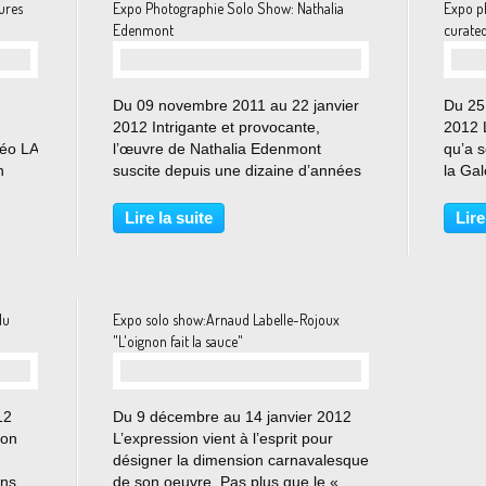
ures
Expo Photographie Solo Show: Nathalia
Expo p
Edenmont
curate
Du 09 novembre 2011 au 22 janvier
Du 25
2012 Intrigante et provocante,
2012 
déo LA
l’œuvre de Nathalia Edenmont
qu’a 
n
suscite depuis une dizaine d’années
la Ga
de nombreux éloges comme de
éclai
d for
nombreuses controverses, en Suède
connu
Lire la suite
Lire
ry
et à l’étranger. Si à première vue ses
que c
..
photographies ressemblent,...
ont co
du
Expo solo show:Arnaud Labelle-Rojoux
"L'oignon fait la sauce"
12
Du 9 décembre au 14 janvier 2012
ion
L’expression vient à l’esprit pour
désigner la dimension carnavalesque
ons,
de son oeuvre. Pas plus que le «