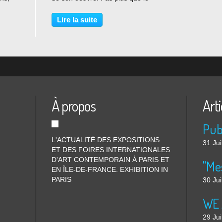
à la
parodic’ » 1 ne se réduit pour Arnaud
Labelle-Rojoux à une simple satire,
Lire la suite
et
le carnaval n’est entendu ici comme
la somme...
À propos
Arti
L'ACTUALITÉ DES EXPOSITIONS
31 Jui
ET DES FOIRES INTERNATIONALES
D'ART CONTEMPORAIN À PARIS ET
"Me
EN ÎLE-DE-FRANCE. EXHIBITION IN
PARIS
30 Jui
WE 
29 Jui