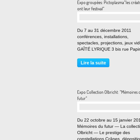
Expo groupées: Pictoplasma"les créat
ont leur festival"
Du 7 au 31 décembre 2011
conférences, installations,
spectacles, projections, jeux vi
GAÎTÉ LYRIQUE 3 bis rue Papi
75003 Paris The Berlin based
Pictoplasma project is acclaime
Lire la suite
its unique focus on contempora
character design and figurative.
Expo Collection Olbricht: "Mémoires 
futur"
Du 22 octobre au 15 janvier 20
Mémoires du futur — La collect
Olbricht — Le prestige des
constellations Crânes, dépositi