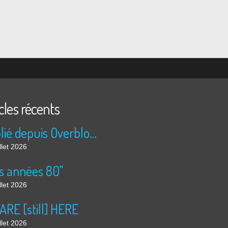
cles récents
Publié depuis Overblog et Facebook
llet 2026
s années 80"
llet 2026
ARE [still] HERE
llet 2026