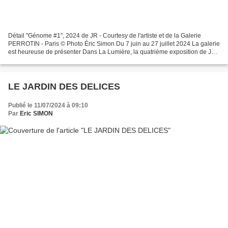
Détail "Génome #1", 2024 de JR - Courtesy de l'artiste et de la Galerie
PERROTIN - Paris © Photo Éric Simon Du 7 juin au 27 juillet 2024 La galerie
est heureuse de présenter Dans La Lumière, la quatrième exposition de JR
à la galerie de Paris et sa treizième...
LE JARDIN DES DELICES
Publié le 11/07/2024 à 09:10
Par
Eric SIMON