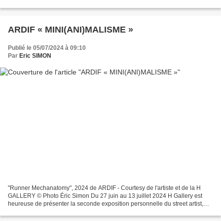
existait des moyens de conserver...
ARDIF « MINI(ANI)MALISME »
Publié le 05/07/2024 à 09:10
Par
Eric SIMON
"Runner Mechanatomy", 2024 de ARDIF - Courtesy de l'artiste et de la H
GALLERY © Photo Éric Simon Du 27 juin au 13 juillet 2024 H Gallery est
heureuse de présenter la seconde exposition personnelle du street artist,
Ardif centrée sur un monde en miniature...