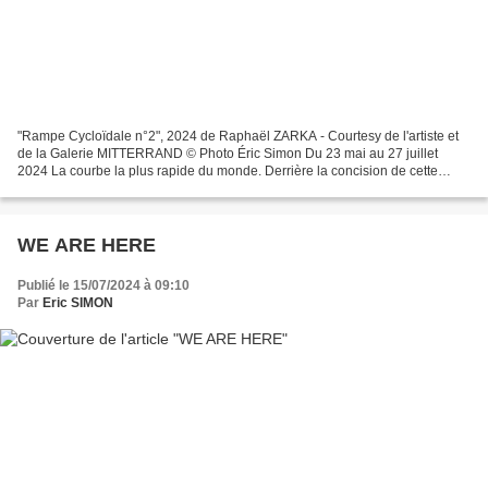
"Rampe Cycloïdale n°2", 2024 de Raphaël ZARKA - Courtesy de l'artiste et
de la Galerie MITTERRAND © Photo Éric Simon Du 23 mai au 27 juillet
2024 La courbe la plus rapide du monde. Derrière la concision de cette
formule digne d’une attraction foraine...
WE ARE HERE
Publié le 15/07/2024 à 09:10
Par
Eric SIMON