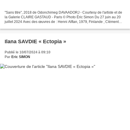
"Sans titre", 2018 de Odonchimeg DAVAADORJ - Courtesy de l'artiste et de
la Galerie CLAIRE GASTAUD - Paris © Photo Éric Simon Du 27 juin au 20
juillet 2024 Avec des œuvres de : Henni Alftan, 1979, Finlande ; Clément
Bataille, 1991, France ; Odonchimeg...
Ilana SAVDIE « Ectopia »
Publié le 10/07/2024 à 09:10
Par
Eric SIMON