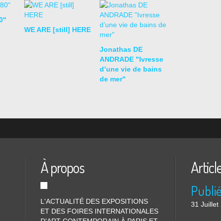
0"
WE ARE [still] HERE
Jonathas DE
ANDRADE "Ivresse
d’une vie de bains
de mer"
À propos
Articl
L'ACTUALITÉ DES EXPOSITIONS
31 Juille
ET DES FOIRES INTERNATIONALES