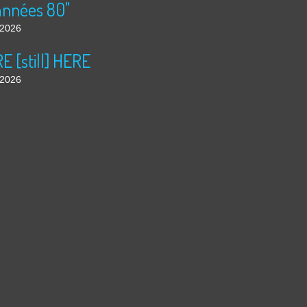
années 80"
t 2026
 [still] HERE
t 2026