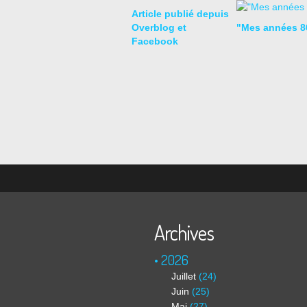
Article publié depuis
Overblog et
"Mes années 8
Facebook
Archives
2026
Juillet
(24)
Juin
(25)
Mai
(27)