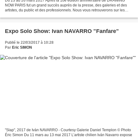
Du 23 au 26 mars 2017 Après la 10e édition anniversaire de DRAWING
NOW PARIS fut un grand succès auprès de la presse, des galeries et des
artistes, du public et des professionnels. Nous vous retrouverons sur les
deux niveaux du Carreau du Temple, rez-de-chaussée...
Expo Solo Show: Ivan NAVARRO "Fanfare"
Publié le 22/03/2017 à 10:28
Par
Eric SIMON
"Slap", 2017 de Ivàn NAVARRO - Courtesy Galerie Daniel Templon © Photo
Éric Simon Du 11 mars au 13 mai 2017 L’artiste chilien Iván Navarro expose