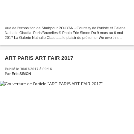
Vue de l'exposition de Shahpour POUYAN - Courtesy de l'Artiste et Galerie
Nathalie Obadia, Paris/Bruxelles © Photo Éric Simon Du 9 mars au 6 mai
2017 La Galerie Nathalie Obadia a le plaisir de présenter We owe this
considerable land to the horizon line,...
ART PARIS ART FAIR 2017
Publié le 30/03/2017 à 09:16
Par
Eric SIMON