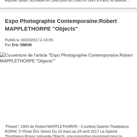
exposé Julian Schnabel en 1980 puis en 1983 et 1995 à Paris, la Galerie
Templon présentera au printemps 2017 une série...
Expo Photographie Contemporaine:Robert
MAPPLETHORPE "Objects"
Publié le 18/03/2017 à 10:05
Par
Eric SIMON
"Flower", 1983 de Robert MAPPLETHORPE - Courtesy Galerie Thaddaeus
ROPAC © Photo Éric Simon Du 10 mars au 29 avril 2017 La Galerie
Thaddaeus Ropac présente Objects, une exposition réunissant pour la