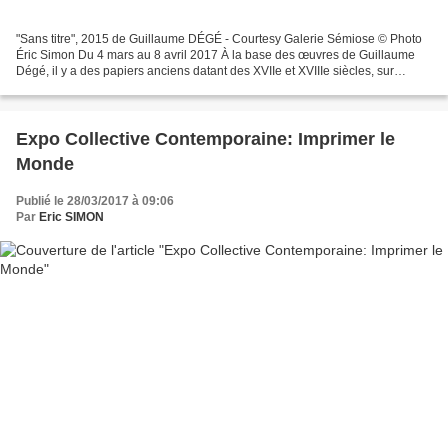
"Sans titre", 2015 de Guillaume DÉGÉ - Courtesy Galerie Sémiose © Photo
Éric Simon Du 4 mars au 8 avril 2017 À la base des œuvres de Guillaume
Dégé, il y a des papiers anciens datant des XVIIe et XVIIIe siècles, sur
lesquels il place ses compositions...
Expo Collective Contemporaine: Imprimer le
Monde
Publié le 28/03/2017 à 09:06
Par
Eric SIMON