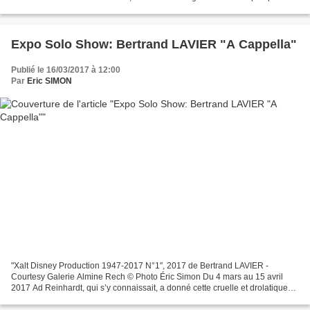
enjeux liés aux représentations de la nature,...
Expo Solo Show: Bertrand LAVIER "A Cappella"
Publié le 16/03/2017 à 12:00
Par
Eric SIMON
"Xalt Disney Production 1947-2017 N°1", 2017 de Bertrand LAVIER -
Courtesy Galerie Almine Rech © Photo Éric Simon Du 4 mars au 15 avril
2017 Ad Reinhardt, qui s’y connaissait, a donné cette cruelle et drolatique
définition de la sculpture : l’objet contre...