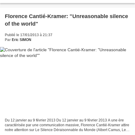
années 90, Éric Lambé a animé avec...
Florence Cantié-Kramer: "Unreasonable silence
of the world"
Publié le 17/01/2013 à 21:37
Par
Eric SIMON
Du 12 janvier au 9 février 2013 Du 12 janvier au 9 février 2013 A une ère
caractérisée par une communication massive, Florence Cantié-Kramer attire
notre attention sur Le Silence Déraisonnable du Monde (Albert Camus, Le
Mythe de Sisyphe, 1942). Elle ferme...