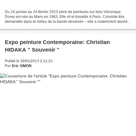
Du 24 janvier au 24 février 2013 série de peintures sur bois Véronique
Dorey est née au Mans en 1963. Elle vit et travaille à Paris. Coloriste très
demandée dans le milieu de la bande dessinée – elle a notamment œuvré
sous le pseudonyme Ruby pour certains...
Expo peinture Contemporaine: Christian
HIDAKA " Souvenir "
Publié le 28/01/2013 à 21:21
Par
Eric SIMON