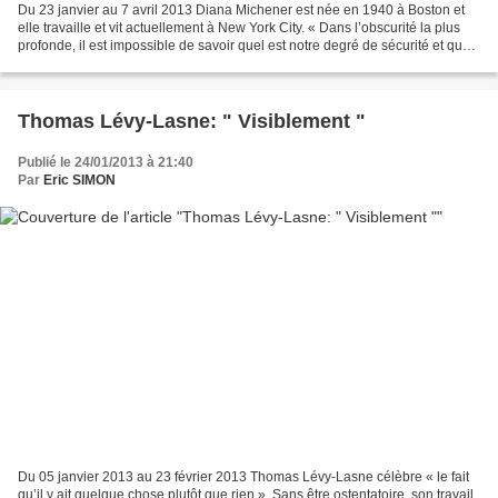
Du 23 janvier au 7 avril 2013 Diana Michener est née en 1940 à Boston et
elle travaille et vit actuellement à New York City. « Dans l’obscurité la plus
profonde, il est impossible de savoir quel est notre degré de sécurité et quels
objets nous entourent…...
Thomas Lévy-Lasne: " Visiblement "
Publié le 24/01/2013 à 21:40
Par
Eric SIMON
Du 05 janvier 2013 au 23 février 2013 Thomas Lévy-Lasne célèbre « le fait
qu’il y ait quelque chose plutôt que rien ». Sans être ostentatoire, son travail