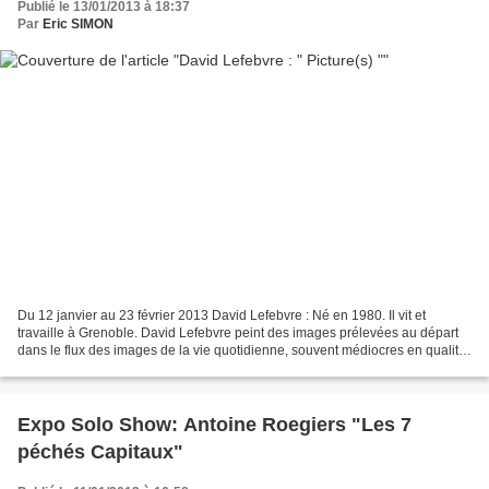
Publié le 13/01/2013 à 18:37
Par
Eric SIMON
Du 12 janvier au 23 février 2013 David Lefebvre : Né en 1980. Il vit et
travaille à Grenoble. David Lefebvre peint des images prélevées au départ
dans le flux des images de la vie quotidienne, souvent médiocres en qualité
et d’apparence banale : photos...
Expo Solo Show: Antoine Roegiers "Les 7
péchés Capitaux"