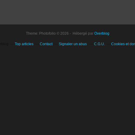
Theme: Photofolio © 2026 - Hébergé par
Overblog
erblog
Top articles
Contact
Signaler un abus
C.G.U.
Cookies et do