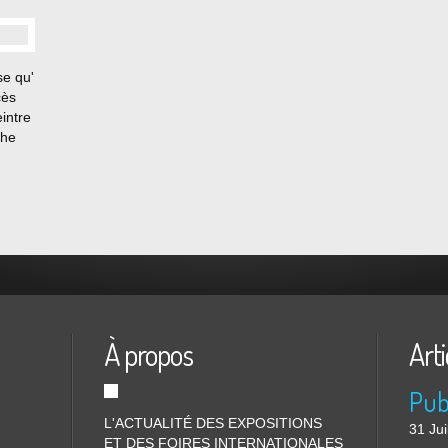
se qu'
cès
intre
phe
19
ème
'il
À propos
Arti
L'ACTUALITÉ DES EXPOSITIONS
31 Jui
ET DES FOIRES INTERNATIONALES