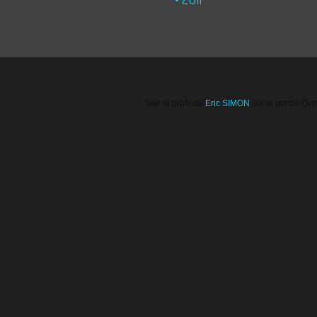
Voir le profil de
Eric SIMON
sur le portail Ov