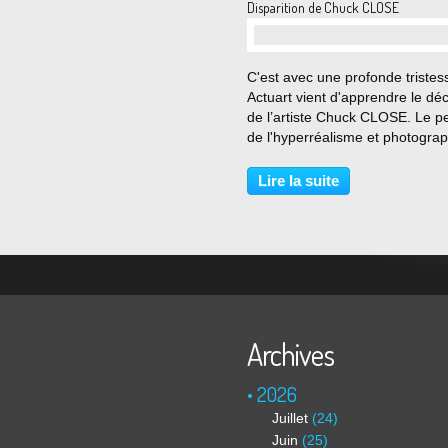
Disparition de Chuck CLOSE
C'est avec une profonde tristes
Actuart vient d'apprendre le dé
de l’artiste Chuck CLOSE. Le pe
de l'hyperréalisme et photogra
Chuck Close est mort ce jeudi 
août à l'âge de 81 ans. Son th
Lire la suite
de prédilection est le portrait, qu
peint...
Archives
2026
Juillet
(24)
Juin
(25)