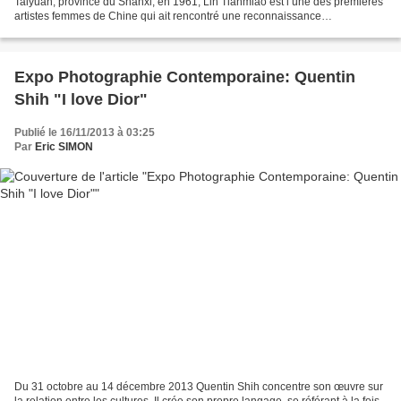
Taiyuan, province du Shanxi, en 1961, Lin Tianmiao est l’une des premières
artistes femmes de Chine qui ait rencontré une reconnaissance
internationale. A la fin des années 80, après avoir...
Expo Photographie Contemporaine: Quentin
Shih "I love Dior"
Publié le 16/11/2013 à 03:25
Par
Eric SIMON
Du 31 octobre au 14 décembre 2013 Quentin Shih concentre son œuvre sur
la relation entre les cultures. Il crée son propre langage, se référant à la fois