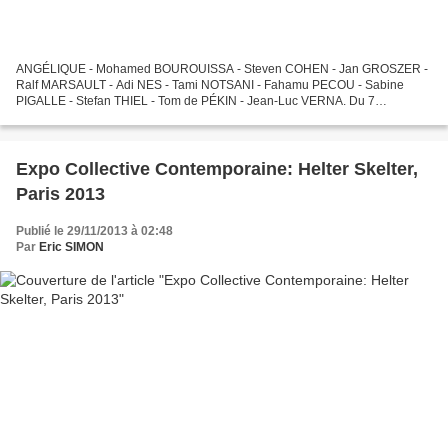
ANGÉLIQUE - Mohamed BOUROUISSA - Steven COHEN - Jan GROSZER -
Ralf MARSAULT - Adi NES - Tami NOTSANI - Fahamu PECOU - Sabine
PIGALLE - Stefan THIEL - Tom de PÉKIN - Jean-Luc VERNA. Du 7
novembre au 21 décembre 2013 L’exposition À corps perdus réunit dans...
Expo Collective Contemporaine: Helter Skelter,
Paris 2013
Publié le 29/11/2013 à 02:48
Par
Eric SIMON