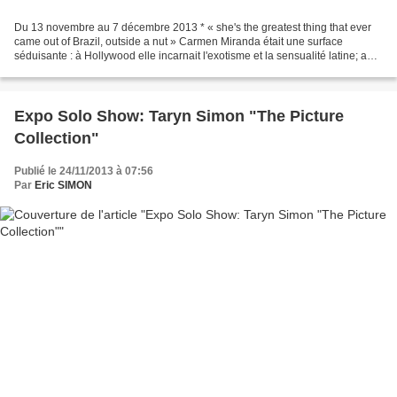
Du 13 novembre au 7 décembre 2013 * « she's the greatest thing that ever
came out of Brazil, outside a nut » Carmen Miranda était une surface
séduisante : à Hollywood elle incarnait l'exotisme et la sensualité latine; au
Brésil, bien que portugaise de...
Expo Solo Show: Taryn Simon "The Picture
Collection"
Publié le 24/11/2013 à 07:56
Par
Eric SIMON