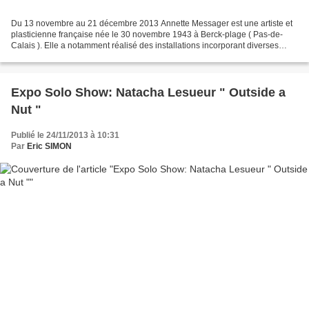
Du 13 novembre au 21 décembre 2013 Annette Messager est une artiste et
plasticienne française née le 30 novembre 1943 à Berck-plage ( Pas-de-
Calais ). Elle a notamment réalisé des installations incorporant diverses
techniques artistiques dont la photographie...
Expo Solo Show: Natacha Lesueur " Outside a
Nut "
Publié le 24/11/2013 à 10:31
Par
Eric SIMON