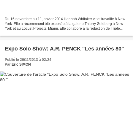
Du 16 novembre au 11 janvier 2014 Hannah Whitaker vit et travaille à New
York. Elle a récemmnent été exposée à la galerie Thierry Goldberg à New
York et au Locust Projects, Miami. Elle collabore à la rédaction de Triple
Canopy et sa prochaine exposition...
Expo Solo Show: A.R. PENCK "Les années 80"
Publié le 26/11/2013 à 02:24
Par
Eric SIMON