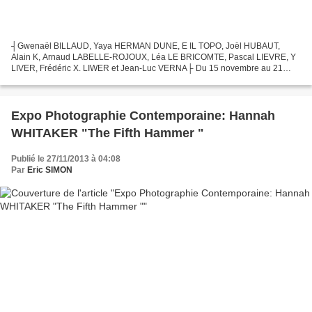
┤Gwenaël BILLAUD, Yaya HERMAN DUNE, E IL TOPO, Joël HUBAUT,
Alain K, Arnaud LABELLE-ROJOUX, Léa LE BRICOMTE, Pascal LIEVRE, Y
LIVER, Frédéric X. LIWER et Jean-Luc VERNA├ Du 15 novembre au 21
décembre 2013 Quand Paul Mc Cartney compose Helter Skelter en...
Expo Photographie Contemporaine: Hannah
WHITAKER "The Fifth Hammer "
Publié le 27/11/2013 à 04:08
Par
Eric SIMON