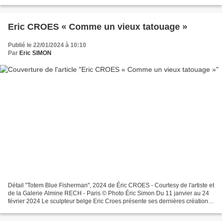
onirique et inquiétant, souvent comparé...
Eric CROES « Comme un vieux tatouage »
Publié le 22/01/2024 à 10:10
Par
Eric SIMON
Détail "Totem Blue Fisherman", 2024 de Éric CROES - Courtesy de l'artiste et
de la Galerie Almine RECH - Paris © Photo Éric Simon Du 11 janvier au 24
février 2024 Le sculpteur belge Eric Croes présente ses dernières créations
à l’espace Paris, Turenne...