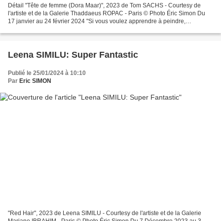
Détail "Tête de femme (Dora Maar)", 2023 de Tom SACHS - Courtesy de
l'artiste et de la Galerie Thaddaeus ROPAC - Paris © Photo Éric Simon Du
17 janvier au 24 février 2024 "Si vous voulez apprendre à peindre,
commencez par peindre votre propre Picasso."...
Leena SIMILU: Super Fantastic
Publié le 25/01/2024 à 10:10
Par
Eric SIMON
"Red Hair", 2023 de Leena SIMILU - Courtesy de l'artiste et de la Galerie
Mariane IBRAHIM - Paris © Photo Éric Simon Du 7 Décembre 2023 au 3