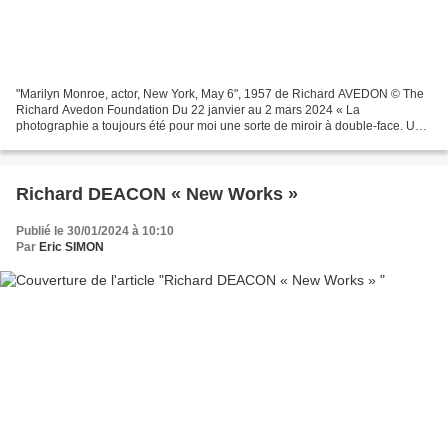
"Marilyn Monroe, actor, New York, May 6", 1957 de Richard AVEDON © The
Richard Avedon Foundation Du 22 janvier au 2 mars 2024 « La
photographie a toujours été pour moi une sorte de miroir à double-face. Un
côté reflétant mon sujet, l’autre me reflétant...
Richard DEACON « New Works »
Publié le 30/01/2024 à 10:10
Par
Eric SIMON