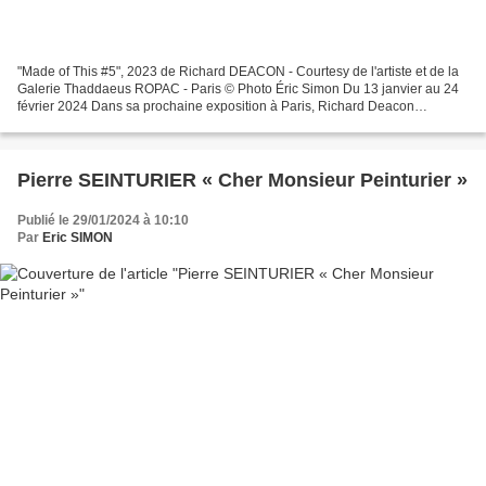
"Made of This #5", 2023 de Richard DEACON - Courtesy de l'artiste et de la
Galerie Thaddaeus ROPAC - Paris © Photo Éric Simon Du 13 janvier au 24
février 2024 Dans sa prochaine exposition à Paris, Richard Deacon
présentera des sculptures et dessins issus...
Pierre SEINTURIER « Cher Monsieur Peinturier »
Publié le 29/01/2024 à 10:10
Par
Eric SIMON