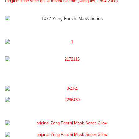
l'origine d'une série qui le rendra célèbre (Masques, 1994-2000).