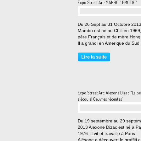
Expo Street Art: MANBO " EMOTIF "
Du 26 Sept au 31 Octobre 201
Mambo est né au Chili en 1969
père Français et de mère Hongr
Il a grandi en Amérique du Sud 
a commencé sa carrière d’artist
Paris. Il vit et travaille à Los An
Lire la suite
Californie. Après de nombreuse
années...
Expo Street Art: Alexone Dizac "La pe
s'écoule! Oeuvres récentes"
Du 19 septembre au 29 septem
2013 Alexone Dizac est né à Pa
1976. Il vit et travaille à Paris.
Alëxone a découvert le graffiti 