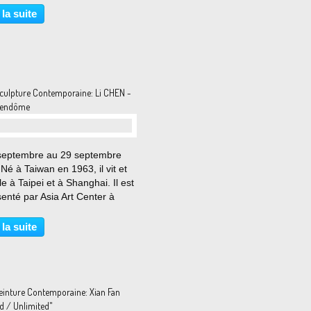
mporaine française et
 la suite
ationale. Pierre Huyghe , né le
ptembre 1962...
culpture Contemporaine: Li CHEN -
Vendôme
septembre au 29 septembre
Né à Taiwan en 1963, il vit et
lle à Taipei et à Shanghai. Il est
enté par Asia Art Center à
 et à Pékin. Annie Minet et Luc
a, spécialistes de l’art et des
 la suite
ités chinoises et japonaises,...
einture Contemporaine: Xian Fan
d / Unlimited"