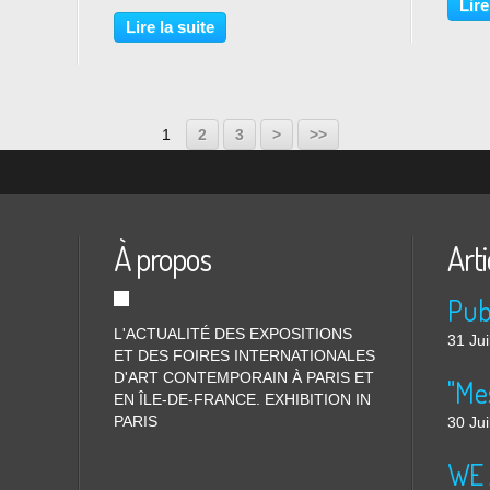
avail
Boisrond, Rémi Blanchard et Robert
est un
Lire
orpus
Combas l'un des principaux artisans
frança
Lire la suite
..
du mouvement français de la «
l'un de
Figuration libre », renouveau...
1
2
3
>
>>
À propos
Arti
L'ACTUALITÉ DES EXPOSITIONS
31 Jui
ET DES FOIRES INTERNATIONALES
D'ART CONTEMPORAIN À PARIS ET
"Me
EN ÎLE-DE-FRANCE. EXHIBITION IN
PARIS
30 Jui
WE 