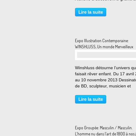
début des années 90. Il intervie
les murs sous le nom d’Oedipe 
Lire la suite
partir de 2000, il développe sa
technique...
Expo Illustration Contemporaine:
WINSHLUSS, Un monde Merveilleux
Winshluss détourne l’univers qui
faisait rêver enfant. Du 17 avril
au 10 novembre 2013 Dessinat
de BD, sculpteur, musicien et
réalisateur, Winshluss , alias Vi
Paronnaud, a plus d’une corde 
Lire la suite
arc. Né en 1970 à La Rochelle, i
s’est...
Expo Groupée: Masculin / Masculin.
L'homme nu dans l'art de 1800 à nos j