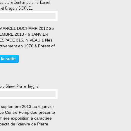
culpture Contemporaine: Daniel
et Grégory GICQUEL
 MARCEL DUCHAMP 2012 25
EMBRE 2013 - 6 JANVIER
ESPACE 315, NIVEAU 1 Nés
ctivement en 1976 à Forest of
 Royaume Uni et en 1975 à
 Brieuc, France, Daniel Dewar
 la suite
gory Gicquel vivent et
llent à Paris. Ils sont
entés...
olo Show: Pierre Huyghe
 septembre 2013 au 6 janvier
Le Centre Pompidou présente
mière exposition à caractère
pectif de l’œuvre de Pierre
e, figure majeure de la scène