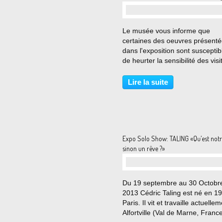
Le musée vous informe que
certaines des oeuvres présent
dans l'exposition sont susceptib
de heurter la sensibilité des visi
(et tout particulièrement du jeu
public) Du 24 septembre 2013 
Lire la suite
janvier 2014 Alors que le nu fém
s'expose aussi...
Expo Solo Show: TALING «Qu’est notr
sinon un rêve ?»
Du 19 septembre au 30 Octobr
2013 Cédric Taling est né en 1
Paris. Il vit et travaille actuelle
Alfortville (Val de Marne, Franc