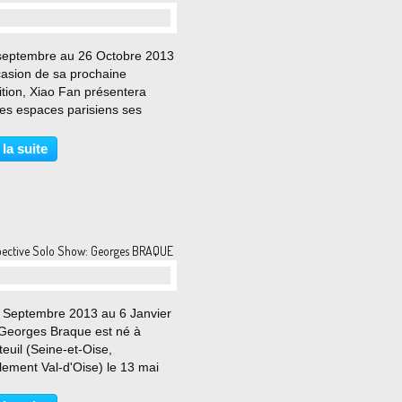
septembre au 26 Octobre 2013
casion de sa prochaine
ition, Xiao Fan présentera
les espaces parisiens ses
res œuvres au travers de trois
s de peinture regroupées sous
 la suite
 limited / unlimited. Dans un
où tout est...
pective Solo Show: Georges BRAQUE
 Septembre 2013 au 6 Janvier
Georges Braque est né à
euil (Seine-et-Oise,
lement Val-d'Oise) le 13 mai
t mort à Paris le 31 août 1963,