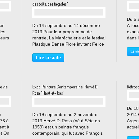
des toits, des façades"
Du 5 
ées
Du 14 septembre au 14 décembre
A l’oc
les
2013 Pour leur programme de
expos
teurs
rentrée, La Maréchalerie et le festival
dans 
ne
Plastique Danse Flore invitent Felice
derniè
au 2
VARINI à investir la ville de
série
Lire
inin
Versailles. Cet artiste élabore un
le nom
Lire la suite
travail de peinture qui se déploie
monde 
dans l’espace...
e vie
Expo Peinture Contemporaine: Hervé Di
Rétros
Rosa "Haut et- bas"
Du 18
e
Du 19 septembre au 2 novembre
2014 
976 à
2013 Hervé Di Rosa (né à Sète en
Argent
ment à
1959) est un peintre français
actuel
e) On
contemporain, qui fut avec François
1882 e