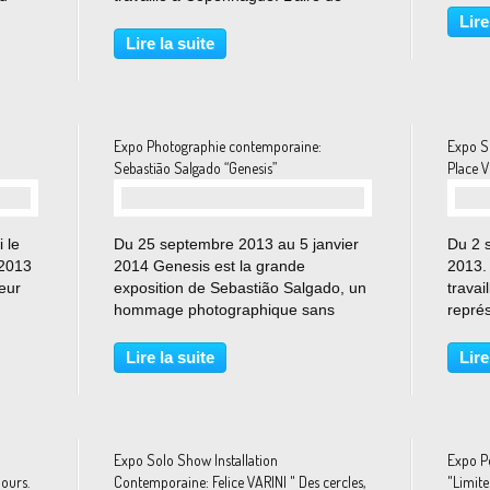
nt sur
repos est un intermède sur la route –
conte
Lire
. A
un carrefour entre le paysage et un
intern
Lire la suite
petit concentré de la civilisation
11 se
contemporaine....
Expo Photographie contemporaine:
Expo S
Sebastião Salgado “Genesis”
Place 
 le
Du 25 septembre 2013 au 5 janvier
Du 2 
 2013
2014 Genesis est la grande
2013. 
eur
exposition de Sebastião Salgado, un
travai
hommage photographique sans
représ
ncent
précédent à notre planète. Les 245
Taipei
à son
photographies exposées, au terme
Merend
Lire la suite
Lire
l
de huit ans de travail et d’une
antiqu
trentaine de voyages à travers...
Expo Solo Show Installation
Expo P
ours.
Contemporaine: Felice VARINI " Des cercles,
"Limite