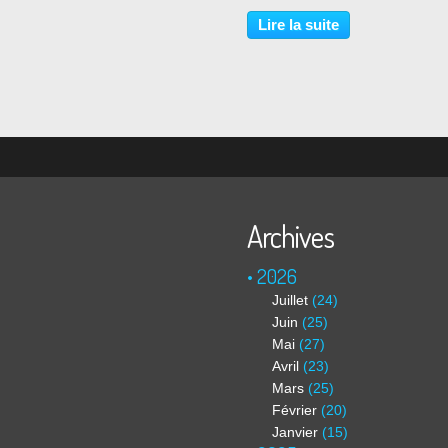
pourrait simplement parler du tr
de Cédric Taling comme d'un c
Lire la suite
riche à l'esthétique foisonnante.
Archives
2026
Juillet
(24)
Juin
(25)
Mai
(27)
Avril
(23)
Mars
(25)
Février
(20)
Janvier
(15)