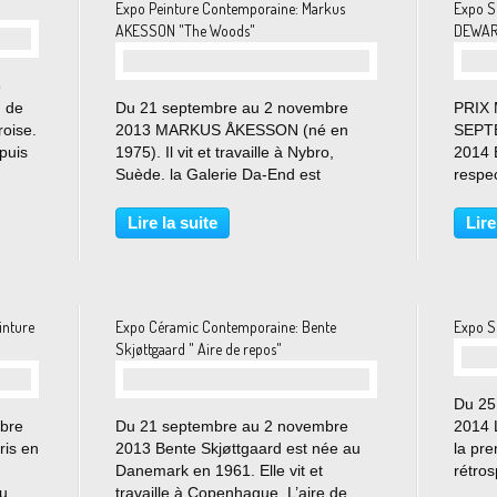
Expo Peinture Contemporaine: Markus
Expo S
AKESSON "The Woods"
DEWAR 
3
, de
Du 21 septembre au 2 novembre
PRIX
oise.
2013 MARKUS ÅKESSON (né en
SEPT
puis
1975). Il vit et travaille à Nybro,
2014 
e à
Suède. la Galerie Da-End est
respe
geles,
heureuse de présenter The Woods,
Dean,
s
la première exposition personnelle
Saint
Lire la suite
Lire
française du peintre et sculpteur
et Gré
suédois Markus Åkesson, Markus...
travai
représ
inture
Expo Céramic Contemporaine: Bente
Expo S
Skjøttgaard " Aire de repos"
Du 25
bre
Du 21 septembre au 2 novembre
2014 
ris en
2013 Bente Skjøttgaard est née au
la pre
Danemark en 1961. Elle vit et
rétros
au
travaille à Copenhague. L’aire de
Huygh