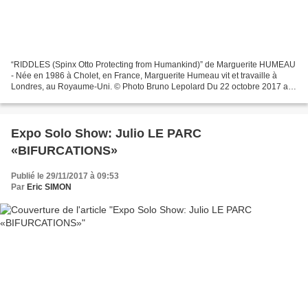
“RIDDLES (Spinx Otto Protecting from Humankind)” de Marguerite HUMEAU
- Née en 1986 à Cholet, en France, Marguerite Humeau vit et travaille à
Londres, au Royaume-Uni. © Photo Bruno Lepolard Du 22 octobre 2017 au
7 janvier 2018 À l’occasion de l’exposition...
Expo Solo Show: Julio LE PARC
«BIFURCATIONS»
Publié le 29/11/2017 à 09:53
Par
Eric SIMON