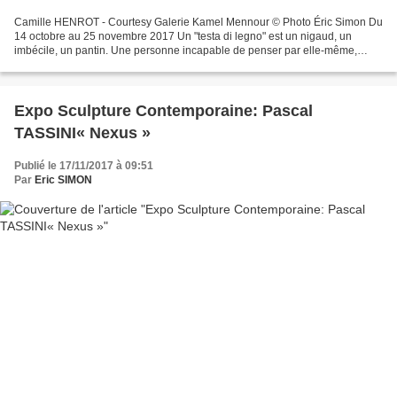
Camille HENROT - Courtesy Galerie Kamel Mennour © Photo Éric Simon Du
14 octobre au 25 novembre 2017 Un "testa di legno" est un nigaud, un
imbécile, un pantin. Une personne incapable de penser par elle-même,
plutôt un corps inerte qu’un être créatif....
Expo Sculpture Contemporaine: Pascal
TASSINI« Nexus »
Publié le 17/11/2017 à 09:51
Par
Eric SIMON