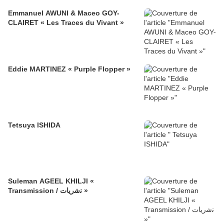
Emmanuel AWUNI & Maceo GOY-
CLAIRET « Les Traces du Vivant »
Eddie MARTINEZ « Purple Flopper »
Tetsuya ISHIDA
Suleman AGEEL KHILJI «
Transmission / ﻧﺷرﯾﺎت »