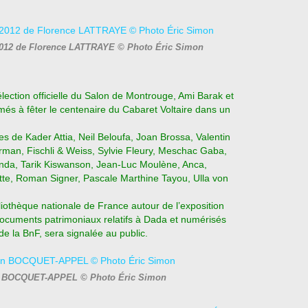
2012 de Florence LATTRAYE © Photo Éric Simon
élection officielle du Salon de Montrouge, Ami Barak et
rmés à fêter le centenaire du Cabaret Voltaire dans un
s de Kader Attia, Neil Beloufa, Joan Brossa, Valentin
rman, Fischli & Weiss, Sylvie Fleury, Meschac Gaba,
anda, Tarik Kiswanson, Jean-Luc Moulène, Anca,
e, Roman Signer, Pascale Marthine Tayou, Ulla von
liothèque nationale de France autour de l’exposition
documents patrimoniaux relatifs à Dada et numérisés
e la BnF, sera signalée au public.
on BOCQUET-APPEL © Photo Éric Simon