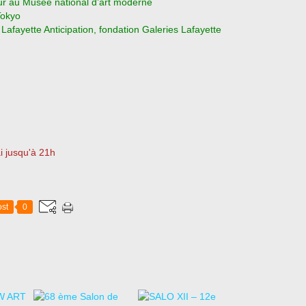
ur au Musée national d’art moderne
Tokyo
 Lafayette Anticipation, fondation Galeries Lafayette
i jusqu'à 21h
st
0