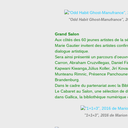
"Odd Habit Ghost-Manufrance", 
Grand Salon
Aux côtés des 60 jeunes artistes de la s
Marie Gautier invitent des artistes confi
dialogue artistique.
Sera ainsi présenté un parcours d’oeuvre
Carron, Abraham Cruzvillegas, Daniel Fi
Kapwani Kiwanga,Július Koller, Jirí Kov
Munteanu Rimnic, Présence Panchounett
Brandenburg.
Dans le cadre du partenariat avec la Bib
Le Cabaret au Salon, une sélection de 
dans Gallica, la
bibliothèque numérique d
"1+1=3", 2016 de Mari