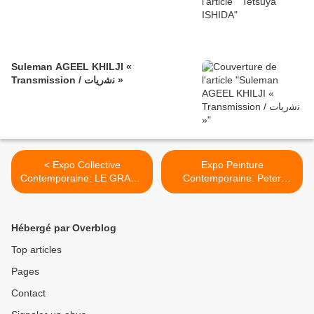
Suleman AGEEL KHILJI «
Transmission / ﻧﺷرﯾﺎت »
< Expo Collective
Expo Peinture
Contemporaine: LE GRAND
Contemporaine: Peter
ORCHESTRE DES
MARTENSEN "Undone
ANIMAUX
Sketches" >
Hébergé par Overblog
Top articles
Pages
Contact