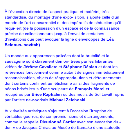
À l’évocation directe de l’aspect pratique et matériel, très
standardisé, du montage d’une expo- sition, s’ajoute celle d’un
monde de l’art concurrentiel et des impératifs de séduction qu’il
requi- ert (de la possession d’un espace et de la connaissance
précise de collectionneurs jusqu’à l’envoi de centaines
d’invitations que peut évoquer la ligne d’enveloppes de
Léa
Beloous- sovitch)
.
Un monde aux apparences policées dont la brutalité et la
sauvagerie sont clairement démon- trées par les hilarantes
vidéos de
Jérôme Cavaliere
et
Stéphane Déplan
et dont les
références fonctionnent comme autant de signes immédiatement
reconnaissables, objets de réappropria- tions et détournements
dont certains confinent au fétichisme ainsi des fragments de
néons brisés issus d’une sculpture de
François Morellet
récupérés par
Brice Raphalen
ou des motifs de Sol Lewitt repris
par l’artiste new-yorkais
Michael Zelehoski.
Aux rivalités artistiques s’ajoutent à l’occasion l’irruption de
véritables guerres, de compromis- sions et d’arrangements,
comme le rappelle
Dieudonné Cartier
avec son évocation du «
don » de Jacques Chirac au Musée de Bamako d’une statuette