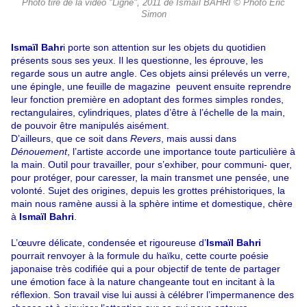
Photo tiré de la vidéo "Ligne", 2011 de Ismaïl BAHRI © Photo Éric
Simon
Ismaïl Bahr
i porte son attention sur les objets du quotidien
présents sous ses yeux. Il les questionne, les éprouve, les
regarde sous un autre angle. Ces objets ainsi prélevés un verre,
une épingle, une feuille de magazine peuvent ensuite reprendre
leur fonction première en adoptant des formes simples rondes,
rectangulaires, cylindriques, plates d’être à l’échelle de la main,
de pouvoir être manipulés aisément.
D’ailleurs, que ce soit dans
Revers
, mais aussi dans
Dénouement
, l’artiste accorde une importance toute particulière à
la main. Outil pour travailler, pour s’exhiber, pour communi- quer,
pour protéger, pour caresser, la main transmet une pensée, une
volonté. Sujet des origines, depuis les grottes préhistoriques, la
main nous ramène aussi à la sphère intime et domestique, chère
à
Ismaïl Bahri
.
L’œuvre délicate, condensée et rigoureuse d’
Ismaïl Bahri
pourrait renvoyer à la formule du haïku, cette courte poésie
japonaise très codifiée qui a pour objectif de tente de partager
une émotion face à la nature changeante tout en incitant à la
réflexion. Son travail vise lui aussi à célébrer l’impermanence des