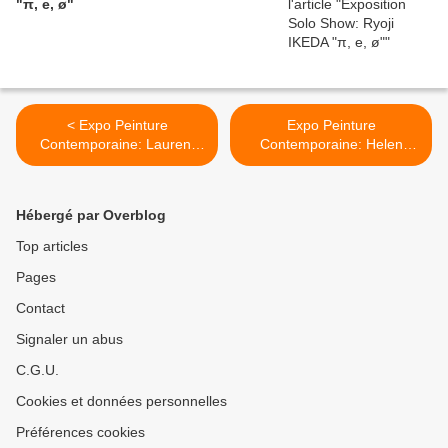
"π, e, ø"
< Expo Peinture
Expo Peinture
Contemporaine: Laurent
Contemporaine: Helen
PROUX "Line-off ceremony"
FRANKENTHALER "AFTER
ABSTRACT
EXPRESSIONISM, 1959–
Hébergé par Overblog
1962" >
Top articles
Pages
Contact
Signaler un abus
C.G.U.
Cookies et données personnelles
Préférences cookies