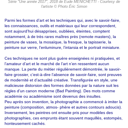
Série "Une année 2017", 2018 de Eude MENICHETTI - Courtesy de
l'artiste © Photo Éric Simon
Parmi les formes d’art et les techniques qui, avec le savoir-faire,
les connaissances, outils et matériaux qui leur correspondent,
sont aujourd’hui désapprises, oubliées, éteintes, comptent
notamment, à de très rares maîtres près (remote masters), la
peinture de vases, la mosaïque, la fresque, la tapisserie, la
peinture sur verre, l’enluminure, l’intarsia et le portrait miniature.
Ces techniques ne sont plus guère enseignées ni pratiquées, et
l’amateur d’art et le marché de l’art n’en ressentent aucun
manque. La perte du métier régulièrement démontrée, le savoir-
faire grossier, c’est-à-dire l’absence de savoir-faire, sont preuves
de modernité et d’actualité créative. Transfigurée en style, une
malicieuse distorsion des formes données par la nature suit les
règles d’un canon moderne (Bad Painting). Des mots comme
académie ou académisme sont devenus des insultes.
Peu après son invention, la photographie a commencé à imiter la
peinture (composition, atmos- phère et autres contours adoucis).
Inversement, les peintres ont ensuite pris pour modèles des
photographies, ces emprunts étant souvent maquillés, estompés,
honteusement cachés.