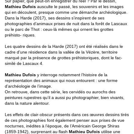
Sur papier, que peut-on enregistrer du réel ? Par le dessin,
Mathieu Dufois
ausculte le passé, les souvenirs et les images
qui en découlent, presque comme une démarche archéologique.
Dans la Harde (2017), ses dessins s’inspirent de ses
photographies d’animaux prises de nuit dans la forêt de Lascaux
ou le parc de Thot : ceux-là mêmes qui ornent les grottes
préhisto- riques.
Les quatre dessins de la Harde (2017) ont été réalisés dans le
cadre d’une résidence dans la vallée de la Vézère, territoire
marqué par la présence de grottes préhistoriques, dont le fac-
similé de Lascaux 4.
Mathieu Dufois
y interroge notamment l’histoire de la
représentation des animaux qui nous entourent : une forme
d’archéologie de l’image.
On retrouve, dans cette série, les cervidés ou aurochs des
peintures rupestres qu’il a aussi pu photographier, bien vivants,
dans la nature alentour.
Les effets de clair-obscur présents dans ces œuvres dessins tirés
de ces photographies font également penser aux prises de vue
nocturnes, inédites à l’époque, de l’Américain George Shiras
(1859-1942), surprenant au flash
Mathieu Dufois
utilise une