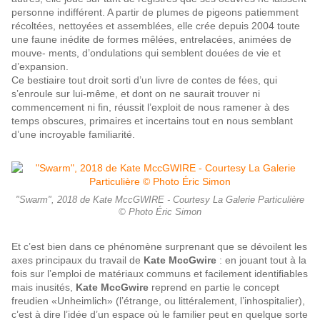
personne indifférent.
A partir de plumes de pigeons patiemment
récoltées, nettoyées et assemblées, elle crée depuis 2004 toute
une faune inédite de formes mêlées, entrelacées, animées de
mouve- ments, d’ondulations qui
semblent douées de vie et
d’expansion.
Ce bestiaire tout droit sorti d’un livre de contes de fées, qui
s’enroule sur lui-même, et dont on ne saurait trouver ni
commencement ni fin, réussit l’exploit de nous ramener à des
temps obscures, primaires et incertains tout en nous semblant
d’une incroyable familiarité.
"Swarm", 2018 de Kate MccGWIRE - Courtesy La Galerie Particulière
© Photo Éric Simon
Et c’est bien dans ce phénomène surprenant que se dévoilent les
axes principaux du travail de
Kate MccGwire
: en jouant tout à la
fois sur l’emploi de matériaux communs et facilement identifiables
mais inusités,
Kate MccGwire
reprend en partie le concept
freudien «Unheimlich» (l’étrange, ou littéralement, l’inhospitalier),
c’est à dire l’idée d’un espace où le familier peut en quelque sorte