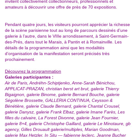
invitent collectivement collectionneurs, professionnels et
amateurs à découvrir une offre de près de 70 expositions.
Pendant quatre jours, les visiteurs pourront apprécier la richesse
de la scène parisienne tout au long de parcours dessinés d’une
galerie à l’autre, dans le VIIIe arrondissement, à Saint-Germain-
des-Prés, dans tout le Marais, à Pantin et à Romainville. Les
détails de la programmation ainsi que les modalités
d’organisation de la manifestation seront précisés très
prochainement.
Découvrez la programmation
Galeries participantes :
Air de Paris, Andréhn-Schiptjenko, Anne-Sarah Bénichou,
APPLICAT-PRAZAN, christian berst art brut, galerie Thierry
Bigaignon, galerie Binome, galerie Bernard Bouche, galerie
Ségolène Brossette, GALLERIA CONTINUA, Ceysson &
Bénétière, galerie Claude Bernard, galerie Chantal Crousel,
galerie Danysz, galerie Frank Elbaz, galerie Imane Farès, Les
filles du calvaire, La Forest Divonne, galerie Jean Fournier,
galerie 8+4, galerie Christophe Gaillard, galerie Le Minotaure, gb
agency, Gilles Drouault galerie/multiples, Marian Goodman,
galerie Max Hetzler, In Situ — fabienne leclerc, Jeanne Bucher