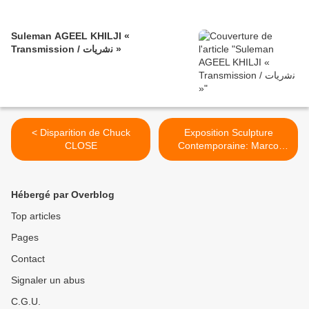
Suleman AGEEL KHILJI «
Transmission / ﻧﺷرﯾﺎت »
< Disparition de Chuck
Exposition Sculpture
CLOSE
Contemporaine: Marco
MAGGI «La Révolte du
détail» >
Hébergé par Overblog
Top articles
Pages
Contact
Signaler un abus
C.G.U.