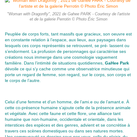
"Woman with Dragonfly", 2021 de Gahee PARK - Courtesy de l'artiste
et de la galerie Perrotin © Photo Éric Simon
Peuplée de corps forts, tant massifs que gracieux, son oeuvre est
en constante relation à l’espace, aux lieux, aux paysages dans
lesquels ces corps représentés se retrouvent, se pré- lassent ou
s’endorment. La profusion de personnages qui caractérise ses
créations nous immerge dans une cosmologie vaguement
familière. Dans l’intimité de situations quotidiennes,
GaHee Park
dévoile ce qui s’y cache comme une observatrice minutieuse qui
porte un regard de femme, son regard, sur le corps, son corps et
le corps de l’autre.
Celui d’une femme et d’un homme, de l’ami.e ou de l’amant.e. À
cette co-présence humaine s’ajoute celle de la présence animale
et végétale. Avec cette faune et cette flore, une alliance tant
humaine que non-humaine, occidentale et orientale, dans les
interstices des espèces et des genres, advient et se concrétise à
travers ces scènes domestiques ou dans ses natures mortes.
Une communauté se dessine sous nos yeux, celle du plaisir, du