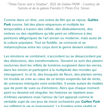
"Three Faces and a Shadow", 2021 de Gahee PARK - Courtesy de
l'artiste et de la galerie Perrotin © Photo Éric Simon
Comme dans un rêve, une scène de film qui se rejoue,
GaHee
Park
zoome, fait des plans-séquences et multiplie les
temporalités à travers des reflets, des dédoublements, des
ombres ou des répétitions qu’elle peint en référence à des
peintures allégoriques de l’art ancien ou moderne, mais aussi de
la culture populaire. Tout se fluidifie, se connecte et se
métamorphose entre les corps dont le genre devient indistinct.
Les émotions se combinent, s’accordent ou se désaccordent par
des distorsions, des transformations. Souvent ce sont des plaisirs
nocturnes dont les reflets de lumières surgissent dans les verres,
dans les miroirs et participent à la multiplicité des mondes qui
interagissent. Ici et là, des bouquets de fleurs, des plantes vertes.
Un trouble se crée au cœur de ce temps suspendu fait de récits,
de scénarios imbriqués voire emboîtés. Il existe autant de réalités
que de point de vues ou d’émotions. Alors que chaque moment
peint ou dessiné est singulier, les histoires se répètent avec
d’infinies variations mais l’amour de l’art apparait comme le
véritable sujet de ces jeux de miroir orchestrés par
GaHee Park
qui reflètent la vie et inversement. La frontière entre réalité et