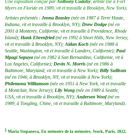
Une exposition conçue par
Anthony Cudahy
, artiste (né à Fort
Myers en Floride en 1989, vit et travaille à Brooklyn, New York).
Artistes présentés :
Jenna Beasley
(née en 1987 à Terre Haute,
Indiana, vit et travaille à Brooklyn, NY);
Drew Dodge
(né en
2001 à Monterey, Californie, vit et travaille à Providence, Rhode
Island);
Hank Ehrenfried
(né en 1992 à Short Hills, New Jersey,
vit et travaille à Brooklyn, NY);
Aidan Koch
(née en 1988 à
Seattle, Washington, vit et travaille à Landers, Californie);
Paul
Mpagi Sepuya
(né en 1982 à San Bernardino, Californie, vit à
Los Angeles, Californie);
Devin N. Morris
(né en 1986 à
Baltimore, Maryland, vit et travaille à New York);
Billy Sullivan
(né en 1946, à Brooklyn, NY, vit et travaille à New York);
Philemona Williamson
(née en 1951 à New York, vit et travaille
à Montclair, New Jersey);
Lily Wong
(née en 1989 à Seattle,
USA, vit et travaille à Brooklyn, NY);
Andersen Woof
(né en
1989, à Tongling, Chine, vit et travaille à Baltimore, Maryland).
1
Maria Stepanova, En mémoire de la mémoire, Stock, Paris, 2022,