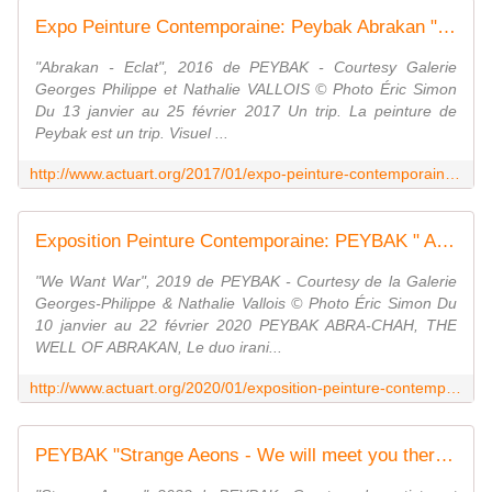
Expo Peinture Contemporaine: Peybak Abrakan "Éclat" - ACTUART by Eric SIMON
"Abrakan - Eclat", 2016 de PEYBAK - Courtesy Galerie
Georges Philippe et Nathalie VALLOIS © Photo Éric Simon
Du 13 janvier au 25 février 2017 Un trip. La peinture de
Peybak est un trip. Visuel ...
http://www.actuart.org/2017/01/expo-peinture-contemporaine-peybak-abrakan-eclat.html
Exposition Peinture Contemporaine: PEYBAK " Abra-Chah, The Well of Abrakan " - ACTUART by Eric SIMON
"We Want War", 2019 de PEYBAK - Courtesy de la Galerie
Georges-Philippe & Nathalie Vallois © Photo Éric Simon Du
10 janvier au 22 février 2020 PEYBAK ABRA-CHAH, THE
WELL OF ABRAKAN, Le duo irani...
http://www.actuart.org/2020/01/exposition-peinture-contemporaine-peybak-abra-chah-the-well-of-abrakan.html
PEYBAK "Strange Aeons - We will meet you there" - ACTUART by Eric SIMON