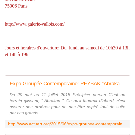
75006 Paris
http://www.galerie-vallois.com/
Jours et horaires d'ouverture: Du lundi au samedi de 10h30 à 13h
et 14h à 19h
Expo Groupée Contemporaine: PEYBAK "Abrakan (naissance)" - ACTUART by Eric SIMON
Du 29 mai au 11 juillet 2015 Précipice persan C'est un
terrain glissant, " Abrakan ". Ce qu'il faudrait d'abord, c'est
assurer ses arrières pour ne pas être aspiré tout de suite
par ces grands ...
http://www.actuart.org/2015/06/expo-groupee-contemporaine-peybak-abrakan-naissance.html