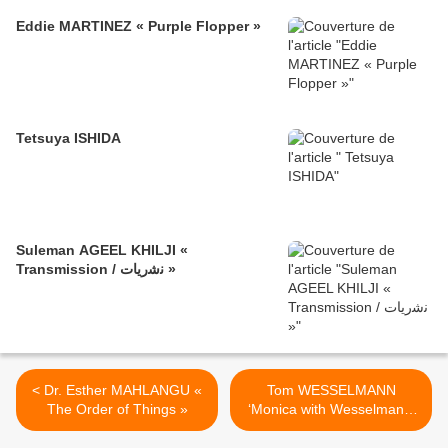
Eddie MARTINEZ « Purple Flopper »
Tetsuya ISHIDA
Suleman AGEEL KHILJI «
Transmission / ﻧﺷرﯾﺎت »
< Dr. Esther MAHLANGU «
Tom WESSELMANN
The Order of Things »
‘Monica with Wesselmann’
>