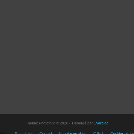
Theme: Photofolio © 2026 - Hébergé par
Overblog
erblog
Top articles
Contact
Signaler un abus
C.G.U.
Cookies et do