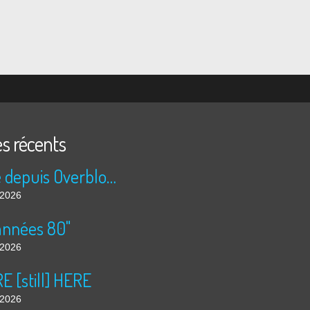
es récents
Publié depuis Overblog et Facebook
t 2026
années 80"
t 2026
 [still] HERE
t 2026