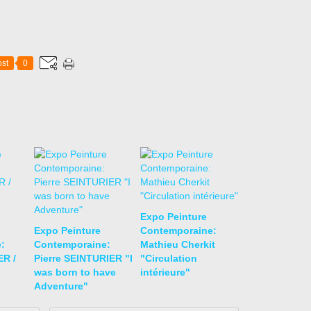
st
0
Expo Peinture
Expo Peinture
Contemporaine:
:
Contemporaine:
Mathieu Cherkit
R /
Pierre SEINTURIER "I
"Circulation
was born to have
intérieure"
Adventure"