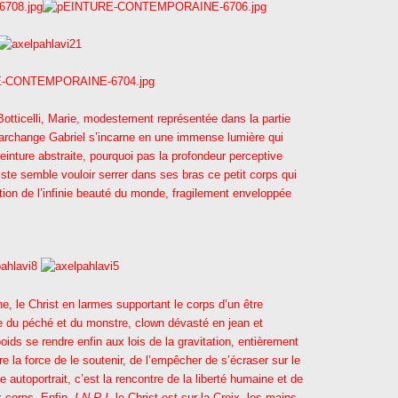
Botticelli, Marie, modestement représentée dans la partie
L’archange Gabriel s’incarne en une immense lumière qui
einture abstraite, pourquoi pas la profondeur perceptive
iste semble vouloir serrer dans ses bras ce petit corps qui
ation de l’infinie beauté du monde, fragilement enveloppée
ne, le Christ en larmes supportant le corps d’un être
ure du péché et du monstre, clown dévasté en jean et
ids se rendre enfin aux lois de la gravitation, entièrement
re la force de le soutenir, de l’empêcher de s’écraser sur le
e autoportrait, c’est la rencontre de la liberté humaine et de
x corps. Enfin,
I.N.R.I
, le Christ est sur la Croix, les mains