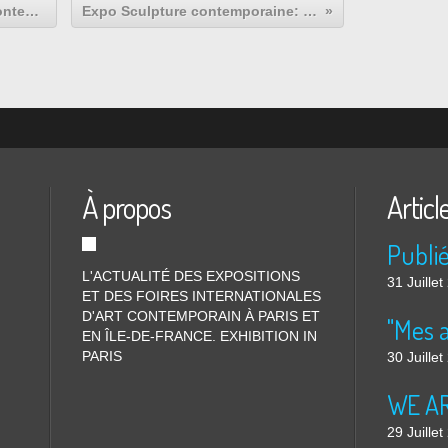
Exposition Solo Show peinture contemporaine: Allyson Melberg
Expo Sculpture contemporaine: Fritz Panzer "Doubles"
À propos
Articl
L'ACTUALITÉ DES EXPOSITIONS
31 Juille
ET DES FOIRES INTERNATIONALES
D'ART CONTEMPORAIN À PARIS ET
"Mes 
EN ÎLE-DE-FRANCE. EXHIBITION IN
PARIS
30 Juille
WE ARE
29 Juille