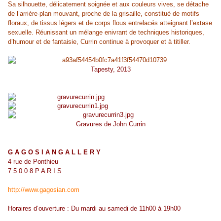
Sa silhouette, délicatement soignée et aux couleurs vives, se détache
de l’arrière-plan mouvant, proche de la grisaille, constitué de motifs
floraux, de tissus légers et de corps flous entrelacés atteignant l’extase
sexuelle. Réunissant un mélange enivrant de techniques historiques,
d’humour et de fantaisie, Currin continue à provoquer et à titiller.
Tapesty, 2013
Gravures de John Currin
G A G O S I A N G A L L E R Y
4 rue de Ponthieu
7 5 0 0 8 P A R I S
http://www.gagosian.com
Horaires d’ouverture : Du mardi au samedi de 11h00 à 19h00