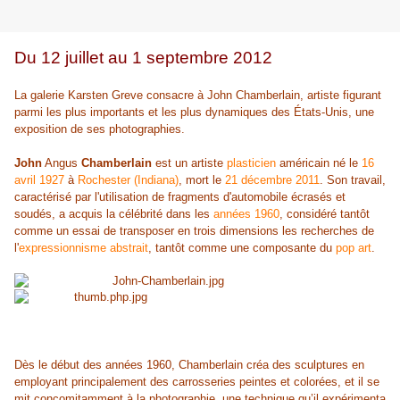
Du
12 juillet au 1 septembre 2012
La galerie Karsten Greve consacre à John Chamberlain, artiste figurant
parmi les plus importants et les plus dynamiques des États-Unis, une
exposition de ses photographies.
John
Angus
Chamberlain
est un artiste
plasticien
américain né le
16
avril
1927
à
Rochester (Indiana)
, mort le
21 décembre
2011
. Son travail,
caractérisé par l'utilisation de fragments d'automobile écrasés et
soudés, a acquis la célébrité dans les
années 1960
, considéré tantôt
comme un essai de transposer en trois dimensions les recherches de
l'
expressionnisme abstrait
, tantôt comme une composante du
pop art
.
Dès le début des années 1960, Chamberlain créa des sculptures en
employant principalement des carrosseries peintes et colorées, et il se
mit concomitamment à la photographie, une technique qu’il expérimenta