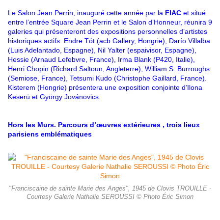
Le Salon
Jean Perrin, inauguré cette année par la
FIAC
et situé
entre l’entrée Square Jean Perrin et le Salon d’Honneur, réunira 9
galeries qui présenteront des expositions personnelles d’artistes
historiques actifs: Endre Tót (acb Gallery, Hongrie), Darío Villalba
(Luis Adelantado, Espagne), Nil Yalter (espaivisor, Espagne),
Hessie (Arnaud Lefebvre, France), Irma Blank (P420, Italie),
Henri Chopin
(Richard Saltoun, Angleterre), William S. Burroughs
(Semiose, France), Tetsumi Kudo (Christophe Gaillard, France).
Kisterem (Hongrie) présentera une exposition conjointe d’Ilona
Keserü et György Jovánovics.
Hors les Murs
. Parcours d’œuvres extérieures
, trois lieux
parisiens emblématiques
"Franciscaine de sainte Marie des Anges", 1945 de Clovis TROUILLE -
Courtesy Galerie Nathalie SEROUSSI © Photo Éric Simon