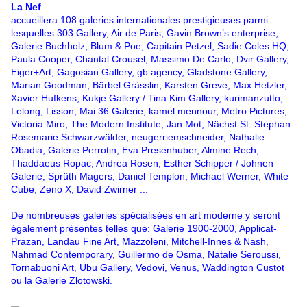
La Nef
accueillera 108 galeries internationales prestigieuses parmi
lesquelles 303 Gallery, Air de Paris, Gavin Brown’s enterprise,
Galerie Buchholz, Blum & Poe, Capitain Petzel, Sadie Coles HQ,
Paula Cooper, Chantal Crousel, Massimo De Carlo, Dvir Gallery,
Eiger+Art, Gagosian Gallery, gb agency, Gladstone Gallery,
Marian Goodman, Bärbel Grässlin, Karsten Greve, Max Hetzler,
Xavier Hufkens,
Kukje Gallery / Tina Kim Gallery, kurimanzutto,
Lelong, Lisson, Mai 36 Galerie, kamel mennour, Metro Pictures,
Victoria Miro, The Modern Institute, Jan Mot, Nächst St. Stephan
Rosemarie Schwarzwälder, neugerriemschneider, Nathalie
Obadia, Galerie Perrotin, Eva Presenhuber, Almine Rech,
Thaddaeus Ropac, Andrea Rosen, Esther Schipper / Johnen
Galerie, Sprüth Magers, Daniel Templon, Michael Werner, White
Cube, Zeno X, David Zwirner ...
De nombreuses galeries spécialisées en art moderne y seront
également présentes telles que: Galerie 1900-2000, Applicat-
Prazan, Landau Fine Art, Mazzoleni, Mitchell-Innes & Nash,
Nahmad Contemporary, Guillermo de Osma, Natalie Seroussi,
Tornabuoni Art, Ubu Gallery, Vedovi, Venus, Waddington Custot
ou la Galerie Zlotowski.