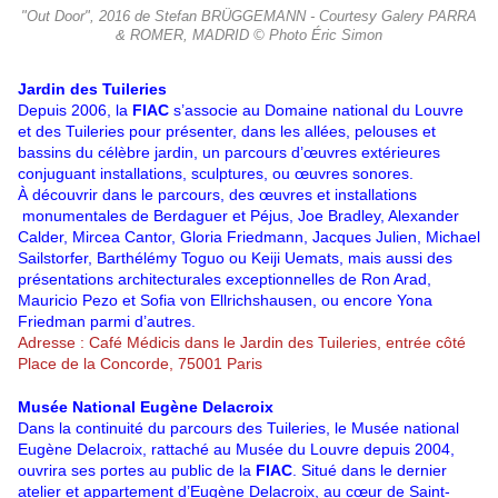
"Out Door", 2016 de Stefan BRÜGGEMANN - Courtesy Galery PARRA
& ROMER, MADRID © Photo Éric Simon
Jardin des Tuileries
Depuis 2006, la
FIAC
s’associe au Domaine national du Louvre
et des Tuileries pour présenter, dans les allées, pelouses et
bassins du célèbre jardin, un parcours d’œuvres extérieures
conjuguant installations, sculptures, ou œuvres sonores.
À découvrir dans le parcours, des œuvres et installations
monumentales de Berdaguer et Péjus, Joe Bradley, Alexander
Calder, Mircea Cantor, Gloria Friedmann, Jacques Julien, Michael
Sailstorfer, Barthélémy Toguo ou Keiji Uemats, mais aussi des
présentations architecturales exceptionnelles de Ron Arad,
Mauricio Pezo et Sofia von Ellrichshausen, ou encore Yona
Friedman parmi d’autres.
Adresse : Café Médicis dans le Jardin des Tuileries, entrée côté
Place de la Concorde, 75001 Paris
Musée National Eugène Delacroix
Dans la continuité du parcours des Tuileries, le Musée national
Eugène
Delacroix, rattaché au Musée du Louvre depuis 2004,
ouvrira ses portes au public de la
FIAC
. Situé dans le dernier
atelier et appartement d’Eugène Delacroix, au cœur de Saint-