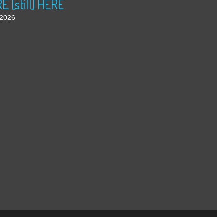
 [still] HERE
t 2026