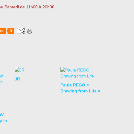
i au Samedi de 11h00 à 20h00.
st
0
JR
Paula REGO «
Drawing from Life »
OW
y in