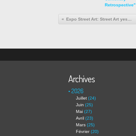
Retrospective"
Expo Street Art: Street Art yesterday and today
Archives
2026
Juillet
(24)
Juin
(25)
Mai
(27)
Avril
(23)
Mars
(25)
Février
(20)