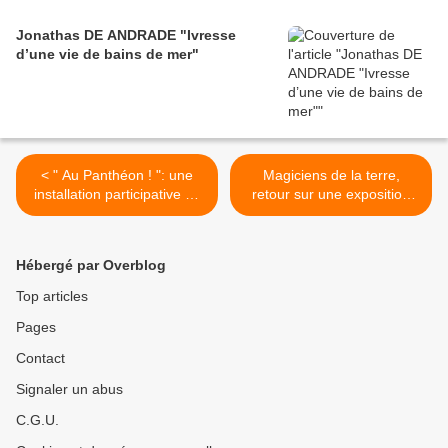
Jonathas DE ANDRADE "Ivresse
d’une vie de bains de mer"
< " Au Panthéon ! ": une
Magiciens de la terre,
installation participative de
retour sur une exposition
JR
légendaire : témoignages
d'une exposition majeure,
au Centre Pompidou, Paris
Hébergé par Overblog
>
Top articles
Pages
Contact
Signaler un abus
C.G.U.