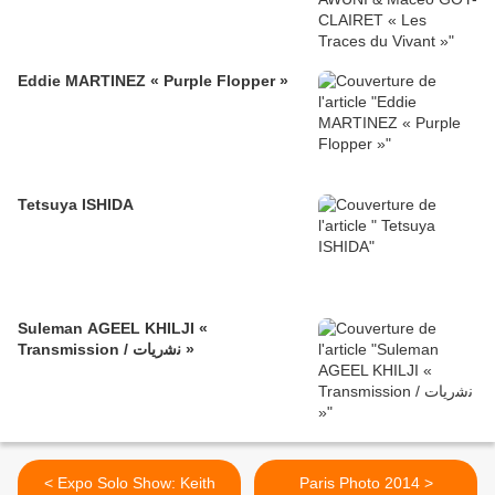
Eddie MARTINEZ « Purple Flopper »
Tetsuya ISHIDA
Suleman AGEEL KHILJI «
Transmission / ﻧﺷرﯾﺎت »
< Expo Solo Show: Keith
Paris Photo 2014 >