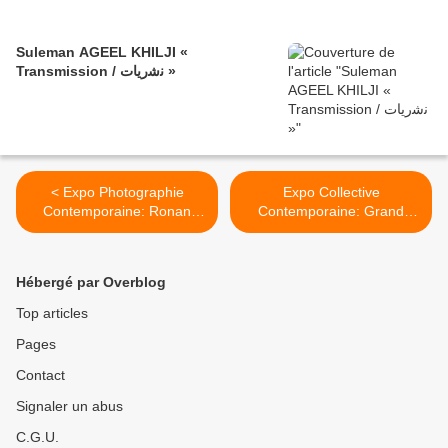
Suleman AGEEL KHILJI «
Transmission / ﻧﺷرﯾﺎت »
< Expo Photographie
Expo Collective
Contemporaine: Ronan
Contemporaine: Grand
GUILLOU "Truth or
opening of the new gallery
Consequences"
in Paris Korean Shape >
Hébergé par Overblog
Top articles
Pages
Contact
Signaler un abus
C.G.U.