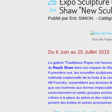
26
Expo Sculpture
Shaw "New Sculp
Jun
Publié par Eric SIMON
- Catégo
Vue de l'exp
Du 6 Juin au 25 Juillet 2015
La galerie Thaddaeus Ropac est heureus
de
Raqib Shaw
dans son espace du Mara
À première vue, les nouvelles sculptur
méthode tradionnelle de la fonte à la cir
AB Foundry, ressemblent aux bronzes du 
que ces hommes aux formes impeccableme
contorsionnent en petits groupes enchev
crânes à la place du pélvis et des mâcho
portent des bottes et autres accessoires e