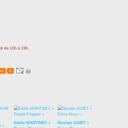
di de 10h à 19h
.
st
0
Eddie MARTINEZ «
Nicolas GUIET «