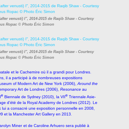
(after venusti) I", 2014-2015 de Raqib Shaw - Courtesy
eus Ropac © Photo Éric Simon
(after venusti) I", 2014-2015 de Raqib Shaw - Courtesy
eus Ropac © Photo Éric Simon
atale et le Cachemire où il a grandi pour Londres.
s, il a participé à de nombreuses expositions
seum of Modern Art de New York (2006),
Around the
ntemporary Art de Londres (2006),
Resonance
au
e
e
I
Biennale de Sydney (2010), la VII
Triennale Asie-
hage d’été de la Royal Academy de Londres (2012). Le
 lui a consacré une exposition personnelle en 2008,
09 et la Manchester Art Gallery en 2013.
rolyn Miner et de Caroline Arhuero sera publié à